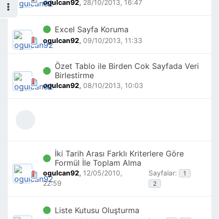
ogulcan92
,
28/10/2013, 16:47
Excel Sayfa Koruma
ogulcan92
,
09/10/2013, 11:33
Özet Tablo ile Birden Cok Sayfada Veri
Birlestirme
ogulcan92
,
08/10/2013, 10:03
İki Tarih Arası Farklı Kriterlere Göre
Formül İle Toplam Alma
ogulcan92
,
12/05/2010,
Sayfalar:
1
22:59
2
Liste Kutusu Oluşturma