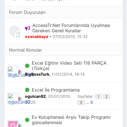
Forum Duyuruları
AccessTr.Net Forumlarında Uyulması
Gereken Genel Kurallar
ozanakkaya
•
07/03/2010, 15:32
Normal Konular
Excel Eğitim Video Seti 118 PARÇA
(Türkçe)
BigBossTurk
,
11/01/2014, 19:14
Excel İle Programlama
ogulcan92
,
05/01/2010,
Sayfalar:
1
2
20:25
...
6
3
Ev Kutuphanesi Arşiv Takip Programı
güncellenmesi