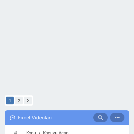
1
2
Excel Videoları
Konu
•
Konuyu Açan