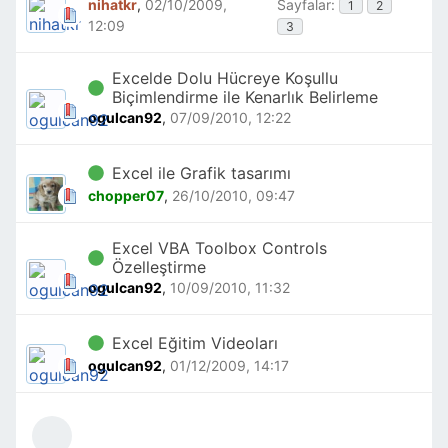
nihatkr
,
02/10/2009,
Sayfalar:
1
2
12:09
3
Excelde Dolu Hücreye Koşullu
Biçimlendirme ile Kenarlık Belirleme
ogulcan92
,
07/09/2010, 12:22
Excel ile Grafik tasarımı
chopper07
,
26/10/2010, 09:47
Excel VBA Toolbox Controls
Özelleştirme
ogulcan92
,
10/09/2010, 11:32
Excel Eğitim Videoları
ogulcan92
,
01/12/2009, 14:17