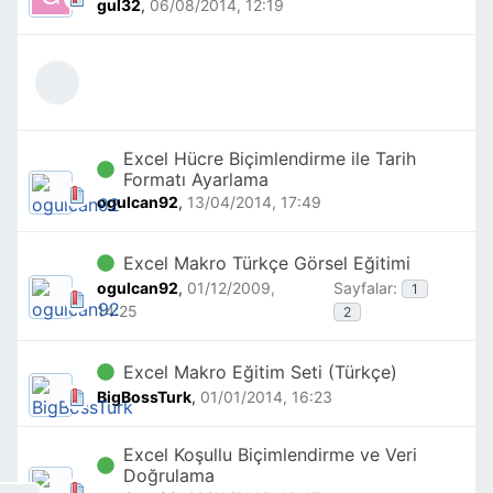
gul32
,
06/08/2014, 12:19
Excel Hücre Biçimlendirme ile Tarih
Formatı Ayarlama
ogulcan92
,
13/04/2014, 17:49
Excel Makro Türkçe Görsel Eğitimi
ogulcan92
,
01/12/2009,
Sayfalar:
1
14:25
2
Excel Makro Eğitim Seti (Türkçe)
BigBossTurk
,
01/01/2014, 16:23
Excel Koşullu Biçimlendirme ve Veri
Doğrulama