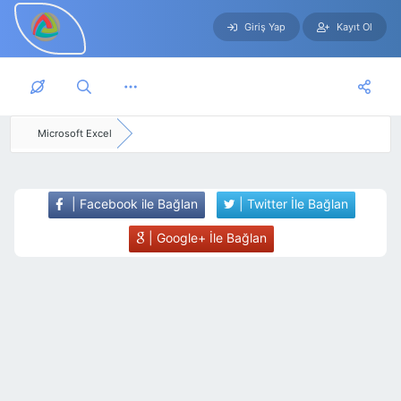
Giriş Yap
Kayıt Ol
Skip to main content
Microsoft Excel
| Facebook ile Bağlan
| Twitter İle Bağlan
| Google+ İle Bağlan