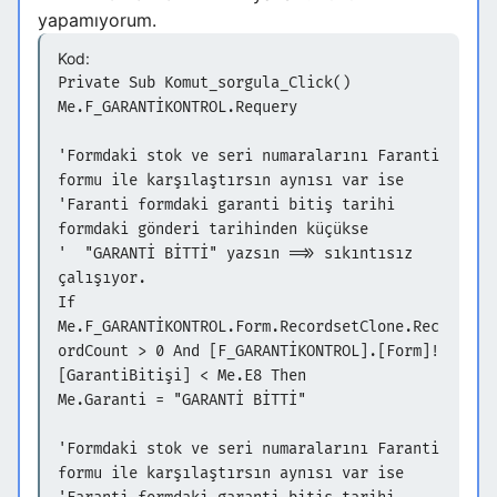
yapamıyorum.
Kod:
Private Sub Komut_sorgula_Click()
Me.F_GARANTİKONTROL.Requery
'Formdaki stok ve seri numaralarını Faranti
formu ile karşılaştırsın aynısı var ise
'Faranti formdaki garanti bitiş tarihi
formdaki gönderi tarihinden küçükse
' "GARANTİ BİTTİ" yazsın =>> sıkıntısız
çalışıyor.
If
Me.F_GARANTİKONTROL.Form.RecordsetClone.Rec
ordCount > 0 And [F_GARANTİKONTROL].[Form]!
[GarantiBitişi] < Me.E8 Then
Me.Garanti = "GARANTİ BİTTİ"
'Formdaki stok ve seri numaralarını Faranti
formu ile karşılaştırsın aynısı var ise