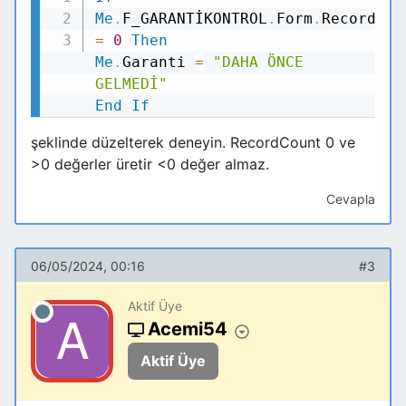
Me
.
F_GARANTİKONTROL
.
Form
.
Recordset
=
0
Then
Me
.
Garanti
=
"DAHA ÖNCE
GELMEDİ"
End
If
şeklinde düzelterek deneyin. RecordCount 0 ve
>0 değerler üretir <0 değer almaz.
Cevapla
06/05/2024, 00:16
#3
Aktif Üye
Acemi54
Aktif Üye