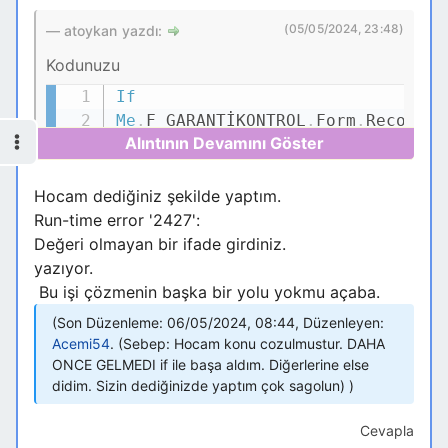
(05/05/2024, 23:48)
atoykan yazdı:
Kodunuzu
If
Kodu Kopyala
Me
.
F_GARANTİKONTROL
.
Form
.
Recordse
=
0
Then
Me
.
Garanti
=
"DAHA ÖNCE
GELMEDİ"
Hocam dediğiniz şekilde yaptım.
End
If
Run-time error '2427':
Değeri olmayan bir ifade girdiniz.
şeklinde düzelterek deneyin. RecordCount 0 ve
yazıyor.
>0 değerler üretir <0 değer almaz.
Bu işi çözmenin başka bir yolu yokmu açaba.
Son Düzenleme: 06/05/2024, 08:44, Düzenleyen:
Acemi54
.
(Sebep: Hocam konu cozulmustur. DAHA
ONCE GELMEDI if ile başa aldım. Diğerlerine else
didim. Sizin dediğinizde yaptım çok sagolun)
Cevapla