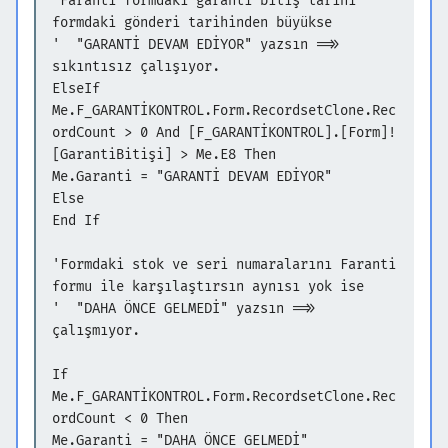
'Faranti formdaki garanti bitiş tarihi
formdaki gönderi tarihinden büyükse
' "GARANTİ DEVAM EDİYOR" yazsın =>>
sıkıntısız çalışıyor.
ElseIf
Me.F_GARANTİKONTROL.Form.RecordsetClone.Rec
ordCount > 0 And [F_GARANTİKONTROL].[Form]!
[GarantiBitişi] > Me.E8 Then
Me.Garanti = "GARANTİ DEVAM EDİYOR"
Else
End If
'Formdaki stok ve seri numaralarını Faranti
formu ile karşılaştırsın aynısı yok ise
' "DAHA ÖNCE GELMEDİ" yazsın =>>
çalışmıyor.
If
Me.F_GARANTİKONTROL.Form.RecordsetClone.Rec
ordCount < 0 Then
Me.Garanti = "DAHA ÖNCE GELMEDİ"