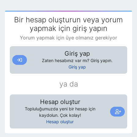
Hiç plana katmadığımız saç ayağı ne? Hata
denetim kodları; var mı bir denetimimiz? Hayır.
Bu anlattıklarım çerçevesinde değerlendirin
Bir hesap oluşturun veya yorum
çözeceğinize eminim. Yapamazsanız
yapmak için giriş yapın
geliştirmeye çalıştığınız çözüm üzerinden
değerlendirmeye devam ederiz.
Yorum yapmak için üye olmanız gerekiyor
Giriş yap
Zaten hesabınız var mı? Giriş yapın.
Giriş yap
ya da
Hesap oluştur
Topluluğumuzda yeni bir hesap için
kaydolun. Çok kolay!
Hesap oluştur