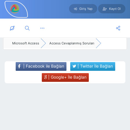
Giriş Yap
Kayıt Ol
Skip to main content
Microsoft Access
Access Cevaplanmış Soruları
| Facebook ile Bağlan
| Twitter İle Bağlan
| Google+ İle Bağlan