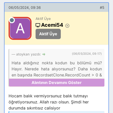
06/05/2024, 09:36
#5
Aktif Üye
Acemi54
Aktif Üye
(06/05/2024, 09:17)
atoykan yazdı:
Hata aldığınız nokta kodun bu bölümü mü?
Hayır. Nerede hata alıyorsunuz? Daha kodun
en başında RecordsetClone.RecordCount > 0 &
GarantiBitiş < E8 kısmındayken hata
alıyorsunuz. Runtime Error 2427 nedir? Bir
form, rapor ya da denetimi referans olarak
Hocam balık vermiyorsunuz balık tutmayı
kullandığınız ve bu referansın olmadığı veya
öğretiyorsunuz. Allah razı olsun. Şimdi her
henüz yüklenmediği durumda aldığınız hatadır.
durumda sıkıntısız calisiyor
F_GARANTİKONTROL formunuz var mı? Var,