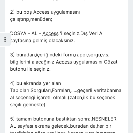
2) bu boş
Access
uygulamasını
çalıştırıp,menüden;
DOSYA - AL -
Access
'i seçiniz.Dış Veri Al
sayfasına gelmiş olacaksınız.
3) buradan,içeriğindeki form,rapor,sorgu,v.s.
bilgilerini alacağınız
Access
uygulamasını Gözat
butonu ile seçiniz.
4) bu ekranda yer alan
Tabloları,Sorguları,Formları,.....geçerli veritabanına
al seçeneği işaretli olmalı.(zaten,ilk bu seçenek
seçili gelmekte)
5) tamam butonuna bastıktan sonra,NESNELERİ
AL sayfası ekrana gelecek.buradan da,her bir