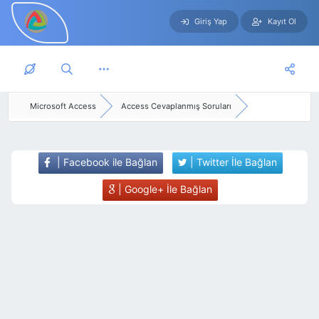
Giriş Yap
Kayıt Ol
Skip to main content
Microsoft Access
Access Cevaplanmış Soruları
| Facebook ile Bağlan
| Twitter İle Bağlan
| Google+ İle Bağlan