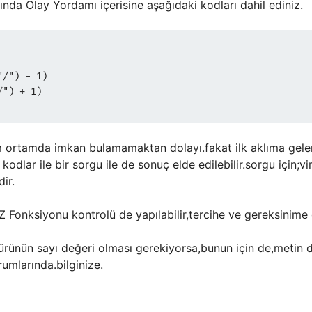
da Olay Yordamı içerisine aşağıdaki kodları dahil ediniz.
"/") - 1)
/") + 1)
rtamda imkan bulamamaktan dolayı.fakat ilk aklıma gelen şu
kodlar ile bir sorgu ile de sonuç elde edilebilir.sorgu için;vir
ir.
 Fonksiyonu kontrolü de yapılabilir,tercihe ve gereksinime 
türünün sayı değeri olması gerekiyorsa,bunun için de,metin 
rumlarında.bilginize.