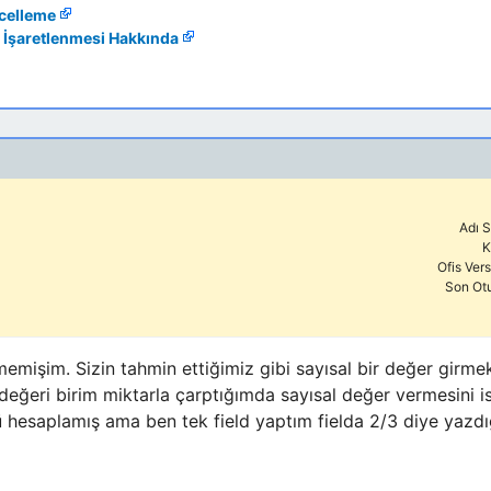
ncelleme
 İşaretlenmesi Hakkında
Adı S
K
Ofis Ver
Son Ot
mişim. Sizin tahmin ettiğimiz gibi sayısal bir değer girm
değeri birim miktarla çarptığımda sayısal değer vermesini i
ü hesaplamış ama ben tek field yaptım fielda 2/3 diye yaz