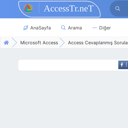
AccessTr.neT
Skip to main content
AnaSayfa
Arama
Diğer
Microsoft Access
Access Cevaplanmış Sorula
|