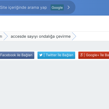
Google
rı
accesde sayıyı ondalığa çevirme
 Facebook ile Bağlan
| Twitter İle Bağlan
| Google+ İle B