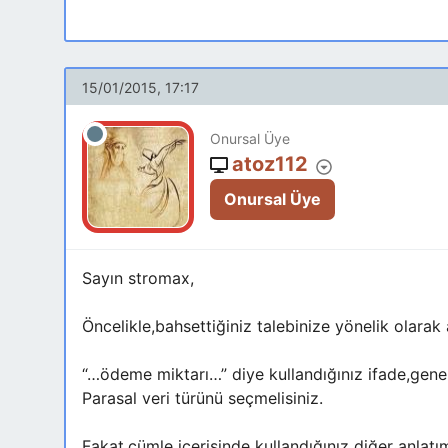
15/01/2015, 17:17
Onursal Üye
atoz112
Onursal Üye
Sayın stromax,
Öncelikle,bahsettiğiniz talebinize yönelik olarak
“…ödeme miktarı…” diye kullandığınız ifade,genel
Parasal veri türünü seçmelisiniz.
Fakat,cümle içerisinde kullandığınız diğer anlat