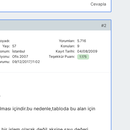
Cevapla
#2
oyadı:
Yorumları:
5.716
Yaşı:
57
Konuları:
9
onum:
İstanbul
Kayıt Tarihi:
04/08/2009
siyonu:
Ofis 2007
Teşekkür Puanı:
1.175
urumu:
09/12/2017,11:02
.
ması içindir.bu nedenle,tabloda bu alan için
bir işlem olarak değil aksine sayı değeri