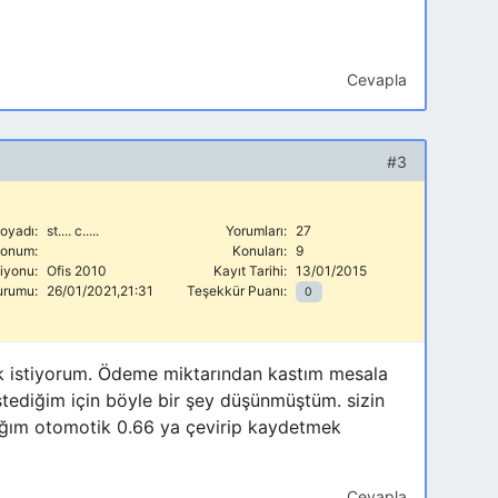
Cevapla
#3
oyadı:
st.... c.....
Yorumları:
27
onum:
Konuları:
9
siyonu:
Ofis 2010
Kayıt Tarihi:
13/01/2015
urumu:
26/01/2021,21:31
Teşekkür Puanı:
0
ek istiyorum. Ödeme miktarından kastım mesala
stediğim için böyle bir şey düşünmüştüm. sizin
dığım otomotik 0.66 ya çevirip kaydetmek
Cevapla