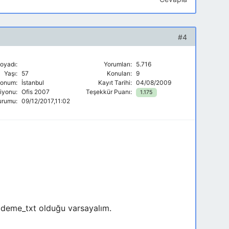
#4
oyadı:
Yorumları:
5.716
Yaşı:
57
Konuları:
9
onum:
İstanbul
Kayıt Tarihi:
04/08/2009
siyonu:
Ofis 2007
Teşekkür Puanı:
1.175
urumu:
09/12/2017,11:02
 odeme_txt olduğu varsayalım.