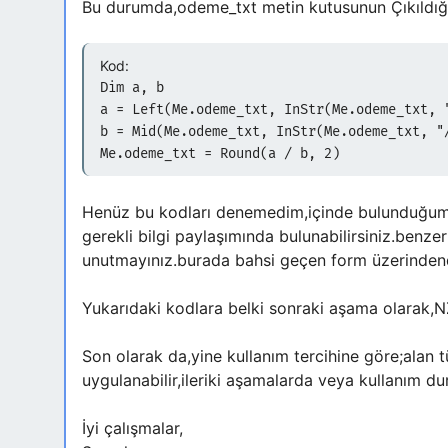
Bu durumda,odeme_txt metin kutusunun Çıkıldığın
Kod:
Dim a, b
a = Left(Me.odeme_txt, InStr(Me.odeme_txt, 
b = Mid(Me.odeme_txt, InStr(Me.odeme_txt, "
Me.odeme_txt = Round(a / b, 2)
Henüz bu kodları denemedim,içinde bulunduğum o
gerekli bilgi paylaşımında bulunabilirsiniz.benzer 
unutmayınız.burada bahsi geçen form üzerindend
Yukarıdaki kodlara belki sonraki aşama olarak,NZ
Son olarak da,yine kullanım tercihine göre;alan 
uygulanabilir,ileriki aşamalarda veya kullanım du
İyi çalışmalar,