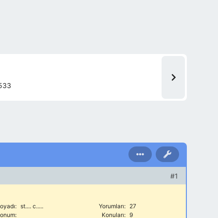
533
#1
oyadı:
st.... c.....
Yorumları:
27
onum:
Konuları:
9