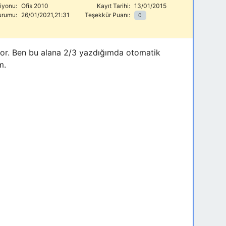
siyonu:
Ofis 2010
Kayıt Tarihi:
13/01/2015
urumu:
26/01/2021,21:31
Teşekkür Puanı:
0
iyor. Ben bu alana 2/3 yazdığımda otomatik
m.