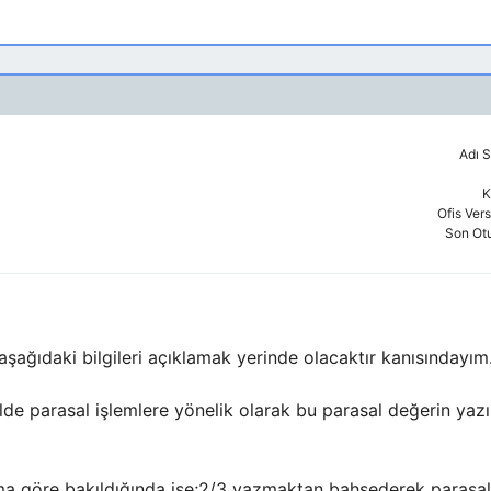
Adı S
K
Ofis Ver
Son Ot
 aşağıdaki bilgileri açıklamak yerinde olacaktır kanısındayım
de parasal işlemlere yönelik olarak bu parasal değerin yazıl
ıma göre bakıldığında ise;2/3 yazmaktan bahsederek parasal 