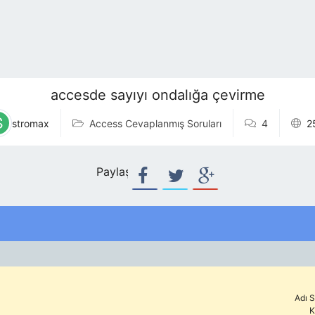
accesde sayıyı ondalığa çevirme
stromax
Access Cevaplanmış Soruları
4
2
Paylaş:
Adı S
K