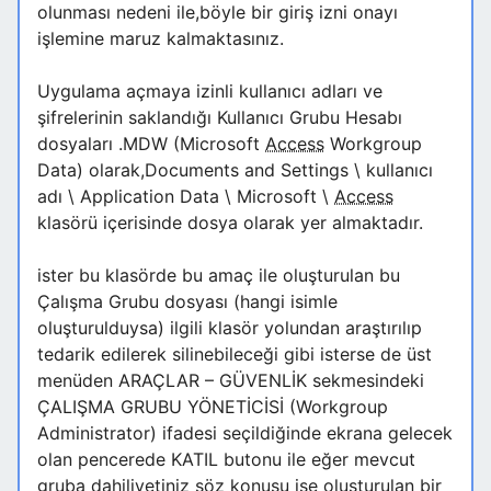
olunması nedeni ile,böyle bir giriş izni onayı
işlemine maruz kalmaktasınız.
Uygulama açmaya izinli kullanıcı adları ve
şifrelerinin saklandığı Kullanıcı Grubu Hesabı
dosyaları .MDW (Microsoft
Access
Workgroup
Data) olarak,Documents and Settings \ kullanıcı
adı \ Application Data \ Microsoft \
Access
klasörü içerisinde dosya olarak yer almaktadır.
ister bu klasörde bu amaç ile oluşturulan bu
Çalışma Grubu dosyası (hangi isimle
oluşturulduysa) ilgili klasör yolundan araştırılıp
tedarik edilerek silinebileceği gibi isterse de üst
menüden ARAÇLAR – GÜVENLİK sekmesindeki
ÇALIŞMA GRUBU YÖNETİCİSİ (Workgroup
Administrator) ifadesi seçildiğinde ekrana gelecek
olan pencerede KATIL butonu ile eğer mevcut
gruba dahiliyetiniz söz konusu ise oluşturulan bir