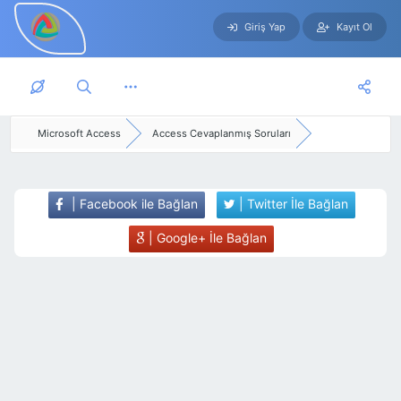
Giriş Yap
Kayıt Ol
Skip to main content
Microsoft Access
Access Cevaplanmış Soruları
| Facebook ile Bağlan
| Twitter İle Bağlan
| Google+ İle Bağlan