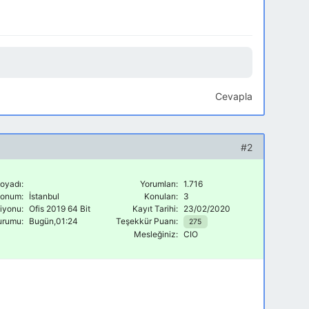
Cevapla
#2
oyadı:
Yorumları:
1.716
onum:
İstanbul
Konuları:
3
siyonu:
Ofis 2019 64 Bit
Kayıt Tarihi:
23/02/2020
urumu:
Bugün,01:24
Teşekkür Puanı:
275
Mesleğiniz:
CIO