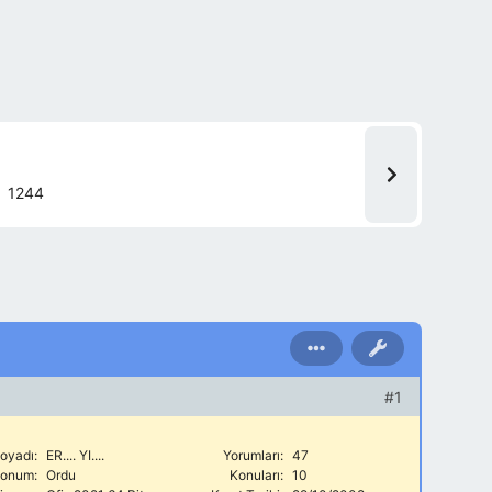
1244
#1
oyadı:
ER.... YI....
Yorumları:
47
onum:
Ordu
Konuları:
10