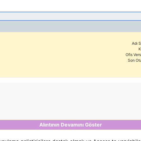
Adı S
K
Ofis Ver
Son Ot
 işinizi kolaylaştırması temennisi ile yapıcı bir kaç not p
T lisanslı ticari kullanımı sebest olan kod kitaplığını
eknik anlamda fallbackler ve early/late binding açısından 