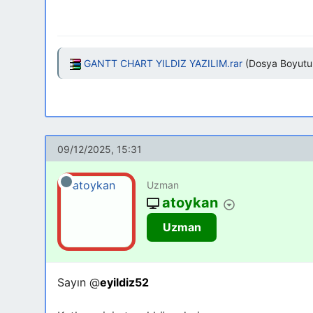
GANTT CHART YILDIZ YAZILIM.rar
(Dosya Boyutu: 
09/12/2025, 15:31
Uzman
atoykan
Uzman
Sayın @
eyildiz52