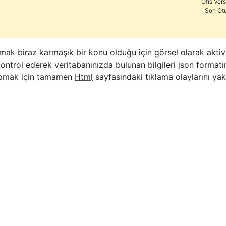
Ofis Ver
Son Ot
mak biraz karmaşık bir konu olduğu için görsel olarak aktivit
ntrol ederek veritabanınızda bulunan bilgileri json forma
apmak için tamamen
Html
sayfasındaki tıklama olaylarını ya