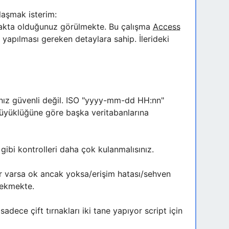
laşmak isterim:
nmakta olduğunuz görülmekte. Bu çalışma
Access
yapılması gereken detaylara sahip. İlerideki
anız güvenli değil. ISO "yyyy-mm-dd HH:nn"
 büyüklüğüne göre başka veritabanlarına
gibi kontrolleri daha çok kulanmalısınız.
ör varsa ok ancak yoksa/erişim hatası/sehven
rekmekte.
adece çift tırnakları iki tane yapıyor script için