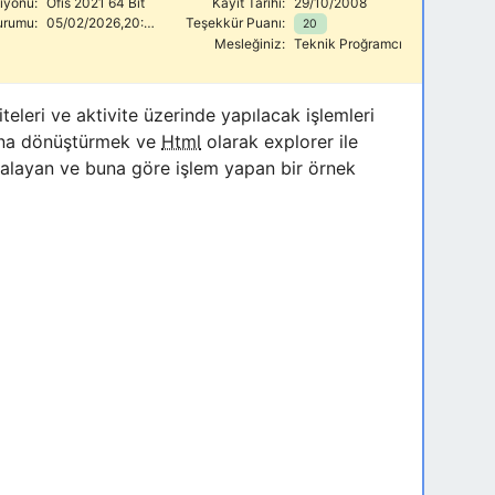
siyonu:
Ofis 2021 64 Bit
Kayıt Tarihi:
29/10/2008
urumu:
05/02/2026,20:23
Teşekkür Puanı:
20
Mesleğiniz:
Teknik Proğramcı
eleri ve aktivite üzerinde yapılacak işlemleri
tına dönüştürmek ve
Html
olarak explorer ile
kalayan ve buna göre işlem yapan bir örnek