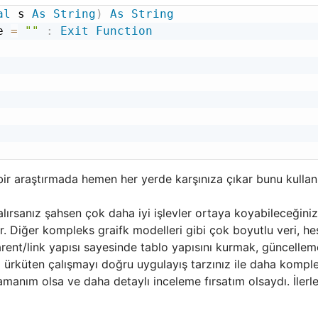
al
s
As
String
)
As
String
pe
=
""
:
Exit
Function
bir araştırmada hemen her yerde karşınıza çıkar bunu kulla
 alırsanız şahsen çok daha iyi işlevler ortaya koyabileceği
. Diğer kompleks graifk modelleri gibi çok boyutlu veri, hesa
rent/link yapısı sayesinde tablo yapısını kurmak, güncelle
yı ürküten çalışmayı doğru uygulayış tarzınız ile daha kompl
zamanım olsa ve daha detaylı inceleme fırsatım olsaydı. İl