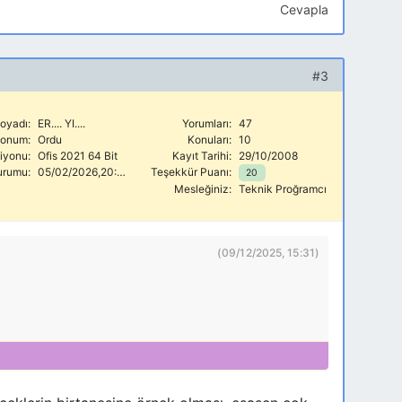
Cevapla
#3
oyadı:
ER.... YI....
Yorumları:
47
onum:
Ordu
Konuları:
10
siyonu:
Ofis 2021 64 Bit
Kayıt Tarihi:
29/10/2008
urumu:
05/02/2026,20:23
Teşekkür Puanı:
20
Mesleğiniz:
Teknik Proğramcı
(09/12/2025, 15:31)
aylaşmak isterim:
 kullanmakta olduğunuz görülmekte. Bu çalışma
düzeltmeler yapılması gereken detaylara sahip.