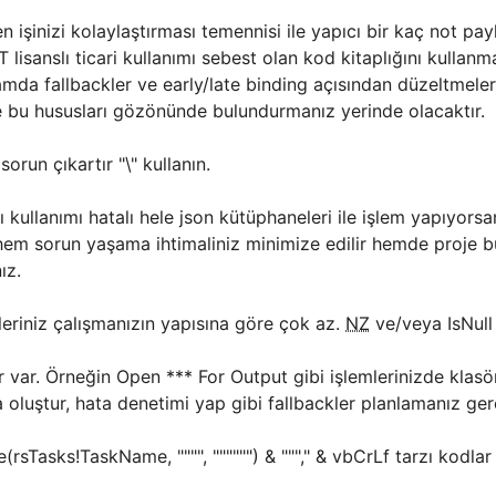
işinizi kolaylaştırması temennisi ile yapıcı bir kaç not pay
isanslı ticari kullanımı sebest olan kod kitaplığını kulla
mda fallbackler ve early/late binding açısından düzeltmeler 
e bu hususları gözönünde bulundurmanız yerinde olacaktır.
orun çıkartır "\" kullanın.
kullanımı hatalı hele json kütüphaneleri ile işlem yapıyors
z hem sorun yaşama ihtimaliniz minimize edilir hemde proje
ız.
leriniz çalışmanızın yapısına göre çok az.
NZ
ve/veya IsNull 
r var. Örneğin Open *** For Output gibi işlemlerinizde klas
a oluştur, hata denetimi yap gibi fallbackler planlamanız ge
rsTasks!TaskName, """", """""") & """," & vbCrLf tarzı kodlar s