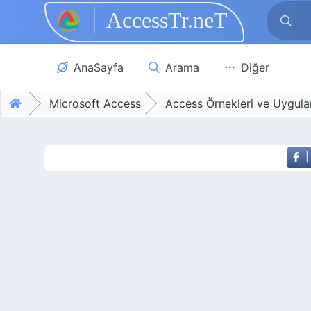
AccessTr.neT
Skip to main content
AnaSayfa
Arama
Diğer
Microsoft Access
Access Örnekleri ve Uygula
|