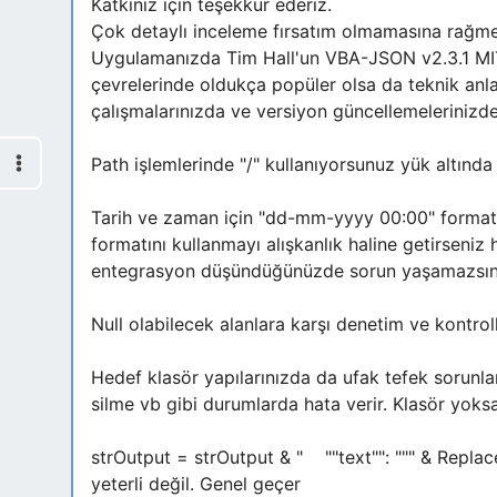
Katkınız için teşekkür ederiz.
Çok detaylı inceleme fırsatım olmamasına rağmen 
Uygulamanızda Tim Hall'un VBA-JSON v2.3.1 MIT l
çevrelerinde oldukça popüler olsa da teknik anla
çalışmalarınızda ve versiyon güncellemelerinizd
Path işlemlerinde "/" kullanıyorsunuz yük altında s
Tarih ve zaman için "dd-mm-yyyy 00:00" formatı 
formatını kullanmayı alışkanlık haline getirseni
entegrasyon düşündüğünüzde sorun yaşamazsın
Null olabilecek alanlara karşı denetim ve kontrol
Hedef klasör yapılarınızda da ufak tefek sorunla
silme vb gibi durumlarda hata verir. Klasör yoks
strOutput = strOutput & " ""text"": """ & Replace(
yeterli değil. Genel geçer