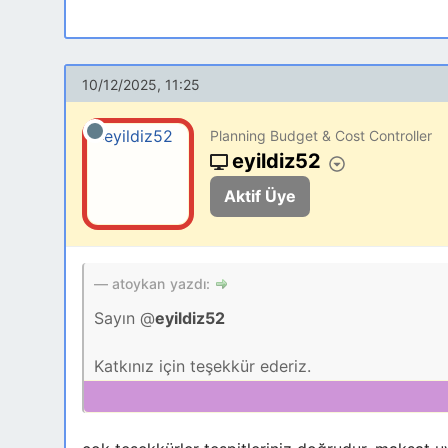
10/12/2025, 11:25
Planning Budget & Cost Controller
eyildiz52
Aktif Üye
atoykan yazdı:
Sayın @
eyildiz52
Katkınız için teşekkür ederiz.
Çok detaylı inceleme fırsatım olmamasına rağmen
Uygulamanızda Tim Hall'un VBA-JSON v2.3.1 MI
Access
çevrelerinde oldukça popüler olsa da t