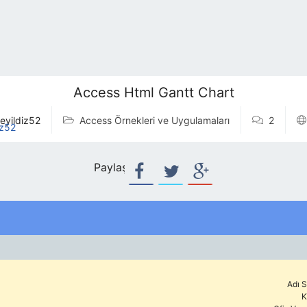
Access Html Gantt Chart
eyildiz52
Access Örnekleri ve Uygulamaları
2
Paylaş:
Adı S
K