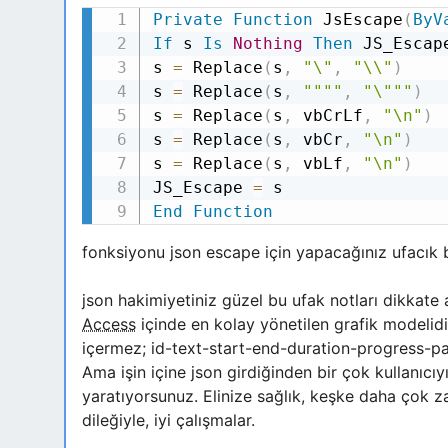
Private
Function
JsEscape
(
ByV
If
s
Is
Nothing
Then
JS_Esca
s
=
Replace
(
s
,
"\"
,
"\\"
)
s
=
Replace
(
s
,
""""
,
"\"""
)
s
=
Replace
(
s
,
vbCrLf
,
"\n"
)
s
=
Replace
(
s
,
vbCr
,
"\n"
)
s
=
Replace
(
s
,
vbLf
,
"\n"
)
JS_Escape
=
End
Function
fonksiyonu json escape için yapacağınız ufacık 
json hakimiyetiniz güzel bu ufak notları dikkate
Access
içinde en kolay yönetilen grafik modelidir
içermez; id-text-start-end-duration-progress-pa
Ama işin içine json girdiğinden bir çok kullanıcı
yaratıyorsunuz. Elinize sağlık, keşke daha çok 
dileğiyle, iyi çalışmalar.