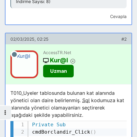
İndirme Sayısı: 8)
Cevapla
02/03/2025, 02:25
#2
AccessTR.Net
Kur@l
Uzman
T010_Uyeler tablosunda bulunan kat alanında
yönetici olan daire belirlenmiş.
Sql
kodumuza kat
alanında yönetici olamayanları seçtirerek
aşağıdaki şekilde yapabilirsiniz.
Private
Sub
Kodu Kopyala
cmdBorclandir_Click
(
)