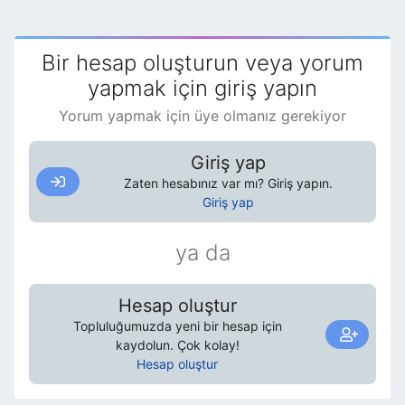
acComboBox
Then
xGecerli
=
ctl
.
Bir hesap oluşturun veya yorum
If
ctl
.
ValidationText
=
1
yapmak için giriş yapın
And
IsNull
(
ctl
.
Value
)
Then
Yorum yapmak için üye olmanız gerekiyor
MsgBox
(
ctl
.
Name
&
" Alanı
boş geçilemez!"
)
Giriş yap
Exit
Sub
Zaten hesabınız var mı? Giriş yapın.
End
If
Giriş yap
End
If
Next
ya da
If
MsgBox
(
"Toplu
Borçlandırma işlemi devam
Hesap oluştur
etsin mi?"
,
vbInformation
+
Topluluğumuzda yeni bir hesap için
vbYesNo
)
=
vbNo
Then
kaydolun. Çok kolay!
Exit
Sub
Hesap oluştur
End
If