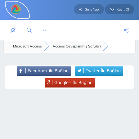
Giriş Yap
Kayıt Ol
Skip to main content
Microsoft Access
Access Cevaplanmış Soruları
| Facebook ile Bağlan
| Twitter İle Bağlan
| Google+ İle Bağlan