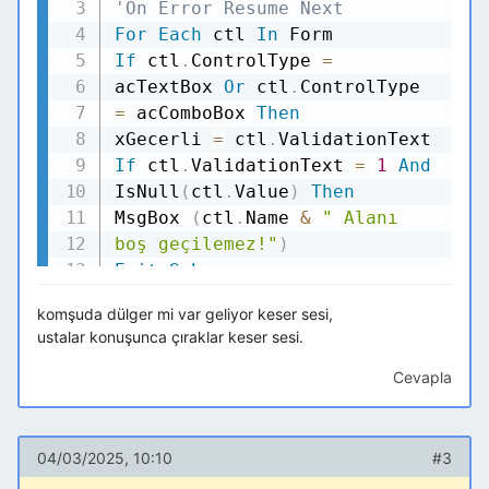
'On Error Resume Next
For
Each
ctl
In
If
ctl
.
ControlType
=
acTextBox
Or
ctl
.
ControlType
=
acComboBox
Then
xGecerli
=
ctl
.
If
ctl
.
ValidationText
=
1
And
IsNull
(
ctl
.
Value
)
Then
MsgBox
(
ctl
.
Name
&
" Alanı
boş geçilemez!"
)
Exit
Sub
End
If
komşuda dülger mi var geliyor keser sesi,
End
If
ustalar konuşunca çıraklar keser sesi.
Next
Cevapla
If
MsgBox
(
"Toplu Borçlandırma
işlemi devam etsin mi?"
,
vbInformation
+
vbYesNo
)
=
04/03/2025, 10:10
#3
vbNo
Then