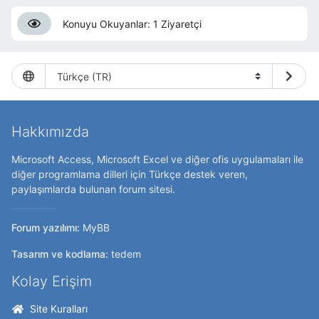
Dim
xSelect
As
String
Konuyu Okuyanlar: 1 Ziyaretçi
xSelect
=
" Select KapiNo,"
&
"#"
&
TarFor
(
Me
.
Donem
)
&
"#"
&
",'"
&
Me
.
Tur
&
"',"
&
Me
.
Tutar
&
",'"
&
Me
.
Aciklama
&
"' FROM
T010_Uyeler where kat
Hakkımızda
<>'YÖNETİCİ'"
Debug
.
Print xSelect
Microsoft Access, Microsoft Excel ve diğer ofis uygulamaları ile
CurrentDb
.
Execute
(
"INSERT
diğer programlama dilleri için Türkçe destek veren,
INTO T020_UyeBorc
paylaşımlarda bulunan forum sitesi.
(UyeNo,Donem,Tur,Tutar,Aciklama)"
&
xSelect
)
Forum yazılımı:
MyBB
'Me.lbxData.Requery
Tasarım ve kodlama:
tedem
MsgBox
(
"Toplu Borçlandirma
İşlemi Tamamlandı."
)
Kolay Erişim
End
Sub
Site Kuralları