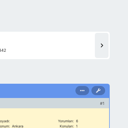
442
#1
oyadı:
Yorumları:
6
onum:
Ankara
Konuları:
1