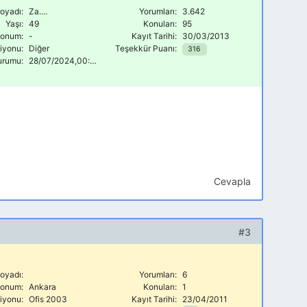
oyadı:
Za....
Yorumları:
3.642
Yaşı:
49
Konuları:
95
onum:
-
Kayıt Tarihi:
30/03/2013
siyonu:
Diğer
Teşekkür Puanı:
316
urumu:
28/07/2024,00:46
Cevapla
#3
oyadı:
Yorumları:
6
onum:
Ankara
Konuları:
1
siyonu:
Ofis 2003
Kayıt Tarihi:
23/04/2011