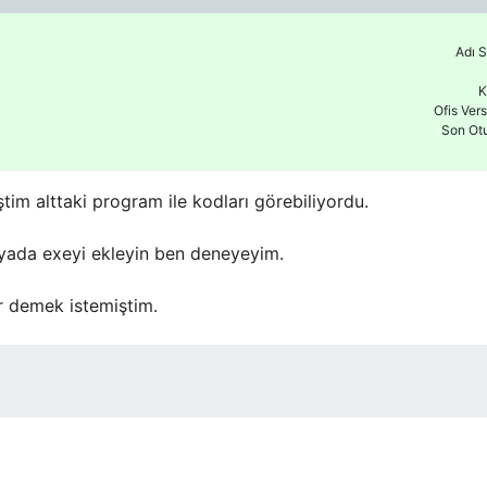
Adı S
K
Ofis Ver
Son Ot
m alttaki program ile kodları görebiliyordu.
p yada exeyi ekleyin ben deneyeyim.
r demek istemiştim.