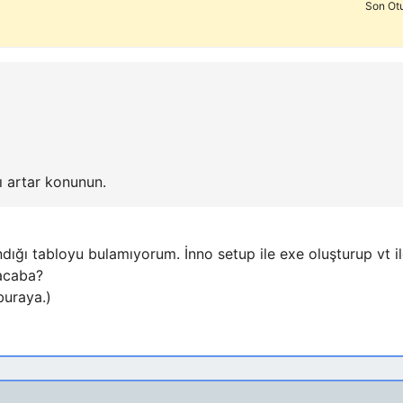
Son Ot
ı artar konunun.
dığı tabloyu bulamıyorum. İnno setup ile exe oluşturup vt i
 acaba?
buraya.)