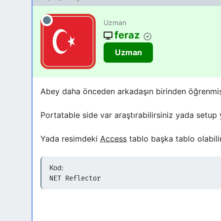
Uzman
feraz
Uzman
Abey daha önceden arkadaşın birinden öğrenmişti
Portatable side var araştırabilirsiniz yada setu
Yada resimdeki
Access
tablo başka tablo olabili
Kod:
NET Reflector