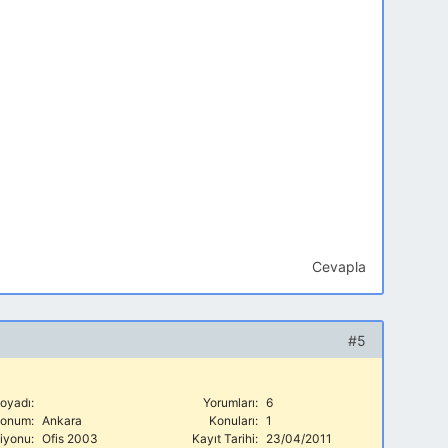
Cevapla
#5
oyadı:
Yorumları:
6
onum:
Ankara
Konuları:
1
siyonu:
Ofis 2003
Kayıt Tarihi:
23/04/2011