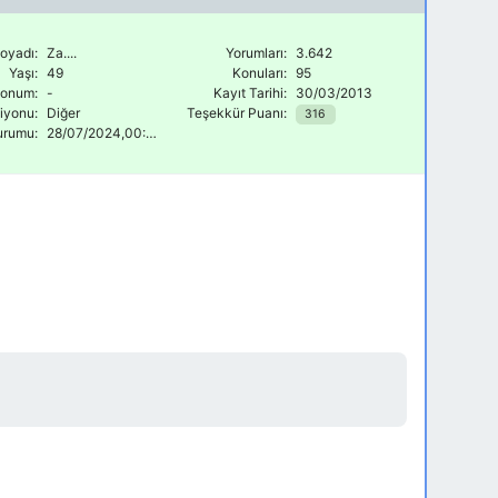
oyadı:
Za....
Yorumları:
3.642
Yaşı:
49
Konuları:
95
onum:
-
Kayıt Tarihi:
30/03/2013
siyonu:
Diğer
Teşekkür Puanı:
316
urumu:
28/07/2024,00:46