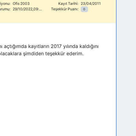
siyonu:
Ofis 2003
Kayıt Tarihi:
23/04/2011
urumu:
29/10/2022,09:30
Teşekkür Puanı:
0
açtığımda kayıtların 2017 yılında kaldığını
olacaklara şimdiden teşekkür ederim.