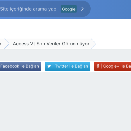
Google
rı
Access Vt Son Veriler Görünmüyor
 Facebook ile Bağlan
| Twitter İle Bağlan
| Google+ İle B