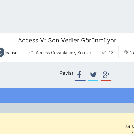
Access Vt Son Veriler Görünmüyor
canset
Access Cevaplanmış Soruları
13
2
Paylaş:
Adı S
K