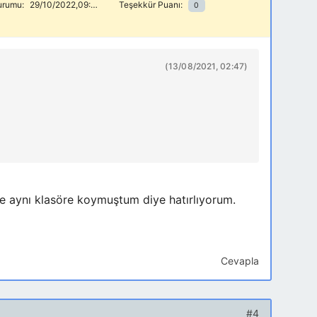
urumu:
29/10/2022,09:30
Teşekkür Puanı:
0
(13/08/2021, 02:47)
le aynı klasöre koymuştum diye hatırlıyorum.
Cevapla
#4