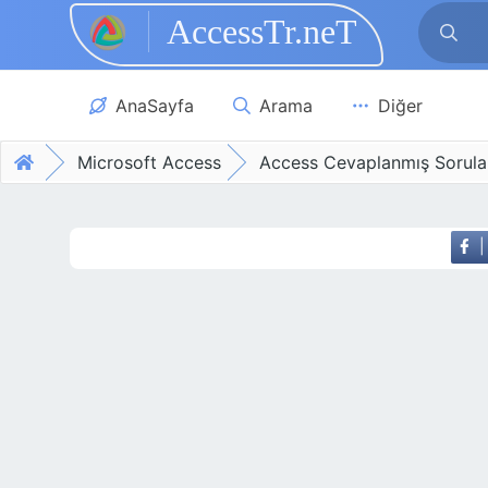
AccessTr.neT
Skip to main content
AnaSayfa
Arama
Diğer
Microsoft Access
Access Cevaplanmış Sorula
|