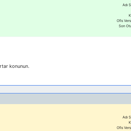
Adı S
K
Ofis Ver
Son Ot
artar konunun.
Adı S
K
Ofis Ver