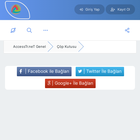
Giriş Yap
Kayıt Ol
Skip to main content
AccessTr.neT Genel
Çöp Kutusu
| Facebook ile Bağlan
| Twitter İle Bağlan
| Google+ İle Bağlan