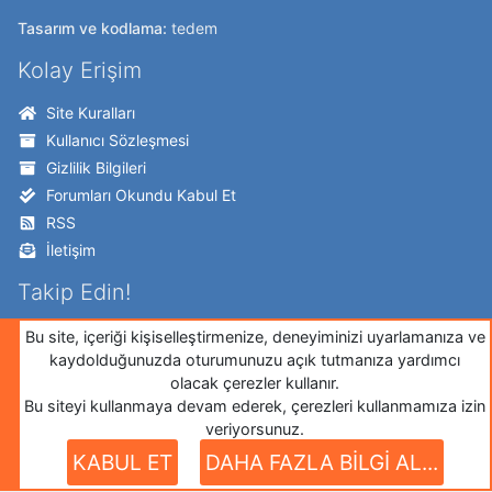
Tasarım ve kodlama:
tedem
Kolay Erişim
Site Kuralları
Kullanıcı Sözleşmesi
Gizlilik Bilgileri
Forumları Okundu Kabul Et
RSS
İletişim
Takip Edin!
Twitter
Bu site, içeriği kişiselleştirmenize, deneyiminizi uyarlamanıza ve
kaydolduğunuzda oturumunuzu açık tutmanıza yardımcı
Facebook
olacak çerezler kullanır.
İnstagram
Bu siteyi kullanmaya devam ederek, çerezleri kullanmamıza izin
Google+
veriyorsunuz.
Github
KABUL ET
DAHA FAZLA BİLGİ AL...