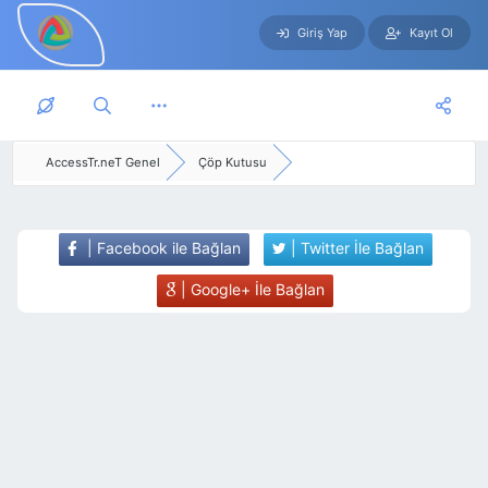
Giriş Yap
Kayıt Ol
Skip to main content
AccessTr.neT Genel
Çöp Kutusu
| Facebook ile Bağlan
| Twitter İle Bağlan
| Google+ İle Bağlan