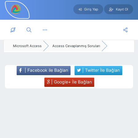
Giriş Yap
Kayıt Ol
Skip to main content
Microsoft Access
Access Cevaplanmış Soruları
| Facebook ile Bağlan
| Twitter İle Bağlan
| Google+ İle Bağlan