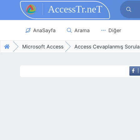
AccessTr.neT
Skip to main content
AnaSayfa
Arama
Diğer
Microsoft Access
Access Cevaplanmış Sorula
|