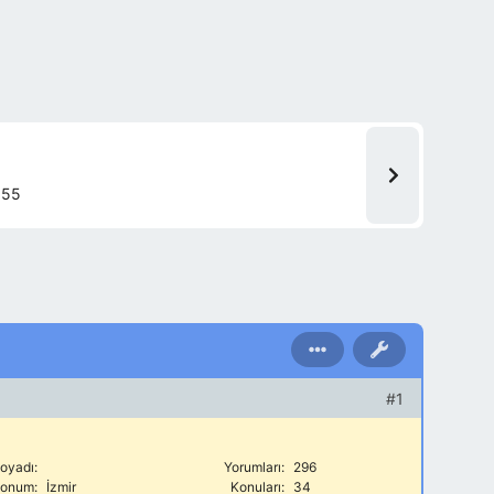
355
#1
oyadı:
Yorumları:
296
onum:
İzmir
Konuları:
34