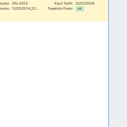
siyonu:
Ofis 2003
Kayıt Tarihi:
22/02/2009
urumu:
12/05/2014,23:39
Teşekkür Puanı:
46