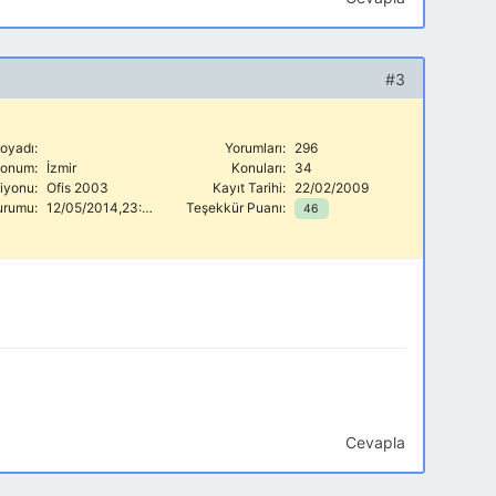
#3
oyadı:
Yorumları:
296
onum:
İzmir
Konuları:
34
siyonu:
Ofis 2003
Kayıt Tarihi:
22/02/2009
urumu:
12/05/2014,23:39
Teşekkür Puanı:
46
Cevapla