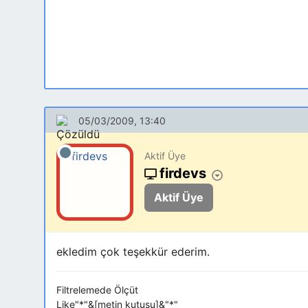
05/03/2009, 13:40
Aktif Üye
firdevs
Aktif Üye
ekledim çok teşekkür ederim.
Filtrelemede Ölçüt
Like"*"&[metin kutusu]&"*"