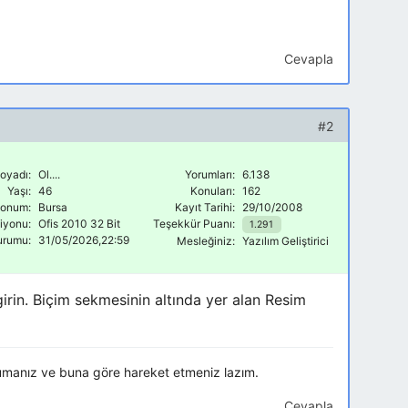
Cevapla
#2
oyadı:
Ol....
Yorumları:
6.138
Yaşı:
46
Konuları:
162
onum:
Bursa
Kayıt Tarihi:
29/10/2008
siyonu:
Ofis 2010 32 Bit
Teşekkür Puanı:
1.291
urumu:
31/05/2026,22:59
Mesleğiniz:
Yazılım Geliştirici
rin. Biçim sekmesinin altında yer alan Resim
umanız ve buna göre hareket etmeniz lazım.
Cevapla