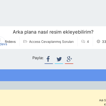
Arka plana nasıl resim ekleyebilirim?
firdevs
Access Cevaplanmış Soruları
4
3
Paylaş:
Adı S
K