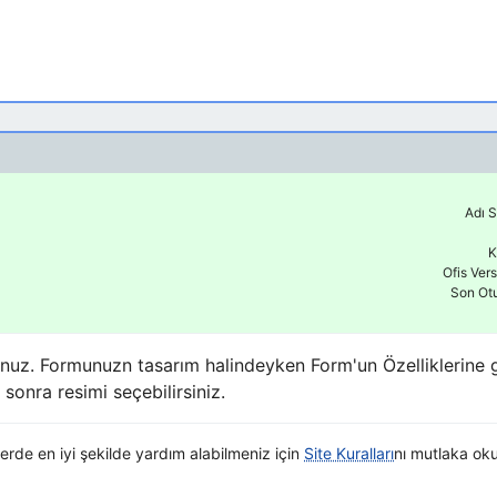
Adı S
K
Ofis Ver
Son Ot
nuz. Formunuzn tasarım halindeyken Form'un Özelliklerine gi
sonra resimi seçebilirsiniz.
elerde en iyi şekilde yardım alabilmeniz için
Site Kuralları
nı mutlaka ok