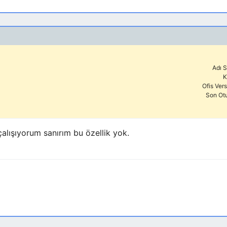
Adı S
K
Ofis Ver
Son Ot
çalışıyorum sanırım bu özellik yok.