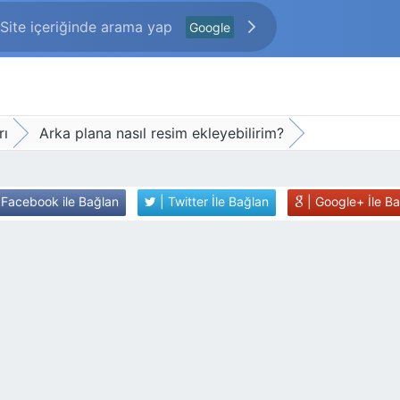
Google
rı
Arka plana nasıl resim ekleyebilirim?
 Facebook ile Bağlan
| Twitter İle Bağlan
| Google+ İle B