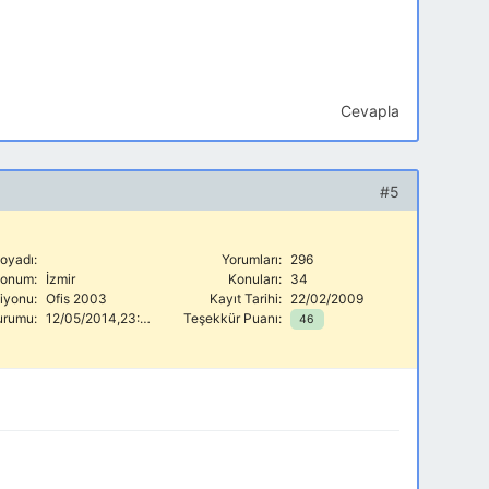
Cevapla
#5
oyadı:
Yorumları:
296
onum:
İzmir
Konuları:
34
siyonu:
Ofis 2003
Kayıt Tarihi:
22/02/2009
urumu:
12/05/2014,23:39
Teşekkür Puanı:
46