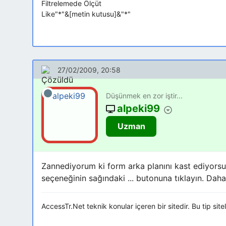
Filtrelemede Ölçüt
Like"*"&[metin kutusu]&"*"
27/02/2009, 20:58
Düşünmek en zor iştir...
alpeki99
Uzman
Zannediyorum ki form arka planını kast ediyorsu
seçeneğinin sağındaki ... butonuna tıklayın. Daha 
AccessTr.Net teknik konular içeren bir sitedir. Bu tip sit