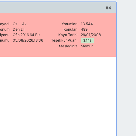
#4
oyadı:
Oz.... Ak....
Yorumları:
13.544
onum:
Denizli
Konuları:
499
siyonu:
Ofis 2016 64 Bit
Kayıt Tarihi:
29/01/2008
urumu:
05/08/2026,18:36
Teşekkür Puanı:
3.148
Mesleğiniz:
Memur