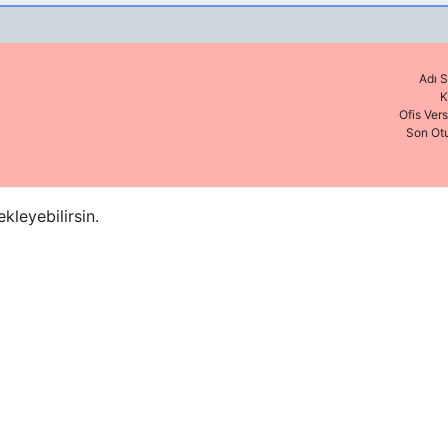
Adı S
K
Ofis Ver
Son Ot
leyebilirsin.