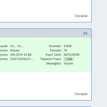
Cevapla
#2
oyadı:
Ce.... Ya....
Yorumları:
3.608
onum:
Ankara
Konuları:
78
siyonu:
Ofis 2010 32 Bit
Kayıt Tarihi:
29/10/2008
urumu:
23/07/2026,07:57
Teşekkür Puanı:
1.058
Mesleğiniz:
Yazılım
Cevapla