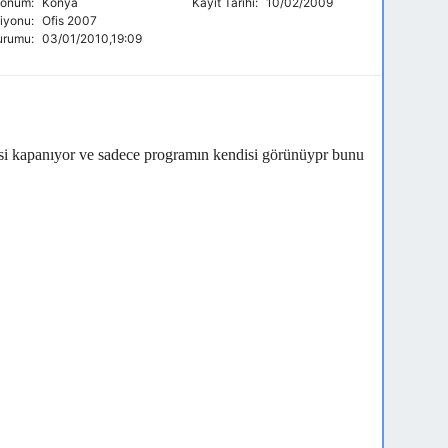
onum:
Konya
Kayıt Tarihi:
10/02/2009
siyonu:
Ofis 2007
urumu:
03/01/2010,19:09
i kapanıyor ve sadece programın kendisi görünüypr bunu