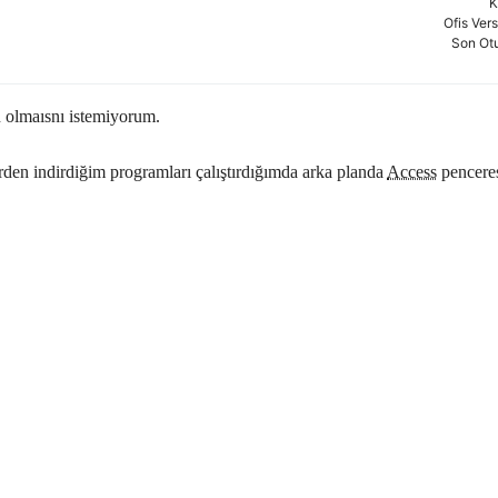
K
Ofis Ver
Son Ot
n olmaısnı istemiyorum.
den indirdiğim programları çalıştırdığımda arka planda
Access
penceres