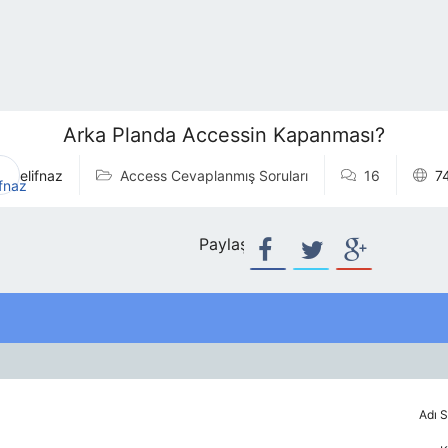
Arka Planda Accessin Kapanması?
elifnaz
Access Cevaplanmış Soruları
16
7
Paylaş:
Adı S