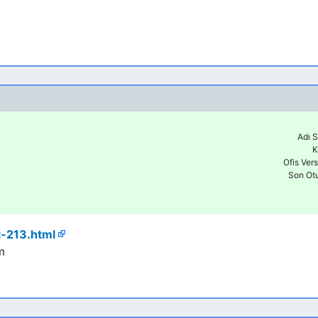
Adı S
K
Ofis Ver
Son Ot
t-213.html
m