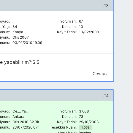
#3
oyadı:
Yorumları:
67
Yaşı:
34
Konuları:
10
onum:
Konya
Kayıt Tarihi:
10/02/2009
siyonu:
Ofis 2007
urumu:
03/01/2010,19:09
e yapabilirim?:S:S
Cevapla
#4
oyadı:
Ce.... Ya....
Yorumları:
3.608
onum:
Ankara
Konuları:
78
siyonu:
Ofis 2010 32 Bit
Kayıt Tarihi:
29/10/2008
urumu:
23/07/2026,07:57
Teşekkür Puanı:
1.058
Mesleğiniz:
Yazılım