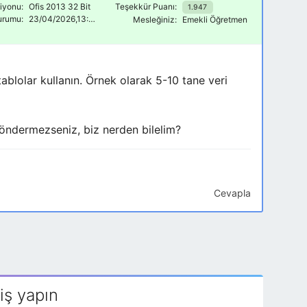
siyonu:
Ofis 2013 32 Bit
Teşekkür Puanı:
1.947
urumu:
23/04/2026,13:52
Mesleğiniz:
Emekli Öğretmen
tablolar kullanın. Örnek olarak 5-10 tane veri
öndermezseniz, biz nerden bilelim?
Cevapla
iş yapın