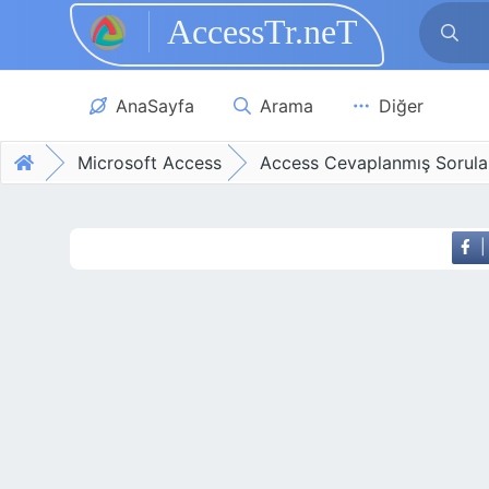
AccessTr.neT
Skip to main content
AnaSayfa
Arama
Diğer
Microsoft Access
Access Cevaplanmış Sorula
|