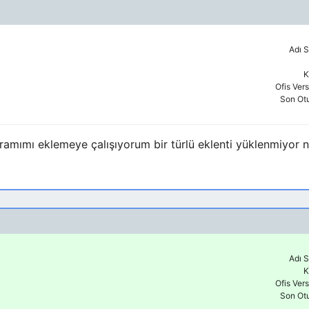
Adı S
K
Ofis Ver
Son Ot
gramımı eklemeye çalışıyorum bir türlü eklenti yüklenmiyor n
Adı S
K
Ofis Ver
Son Ot