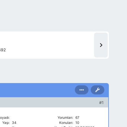
492
#1
oyadı:
Yorumları:
67
Yaşı:
34
Konuları:
10