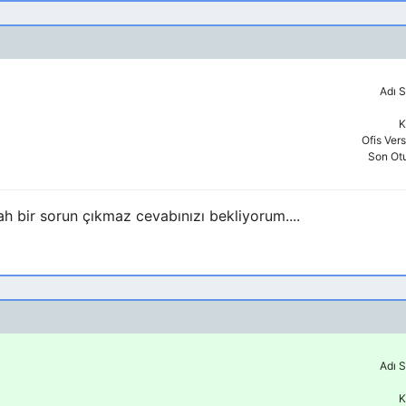
Adı S
K
Ofis Ver
Son Ot
ah bir sorun çıkmaz cevabınızı bekliyorum....
Adı S
K