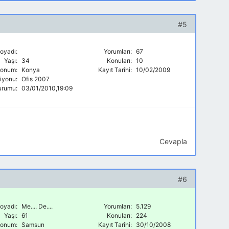
#5
oyadı:
Yorumları:
67
Yaşı:
34
Konuları:
10
onum:
Konya
Kayıt Tarihi:
10/02/2009
siyonu:
Ofis 2007
urumu:
03/01/2010,19:09
Cevapla
#6
oyadı:
Me.... De....
Yorumları:
5.129
Yaşı:
61
Konuları:
224
onum:
Samsun
Kayıt Tarihi:
30/10/2008