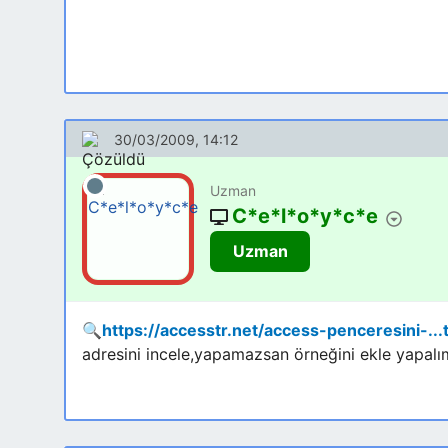
30/03/2009, 14:12
Uzman
C*e*l*o*y*c*e
Uzman
🔍
https://accesstr.net/access-penceresini-...
adresini incele,yapamazsan örneğini ekle yapalı