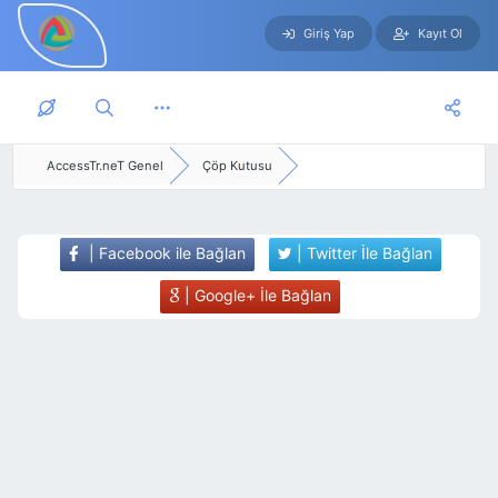
Giriş Yap
Kayıt Ol
Skip to main content
AccessTr.neT Genel
Çöp Kutusu
| Facebook ile Bağlan
| Twitter İle Bağlan
| Google+ İle Bağlan