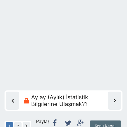
Ay ay (Aylık) İstatistik
Bilgilerine Ulaşmak??
Paylaş:
Konu Kapalı
1
2