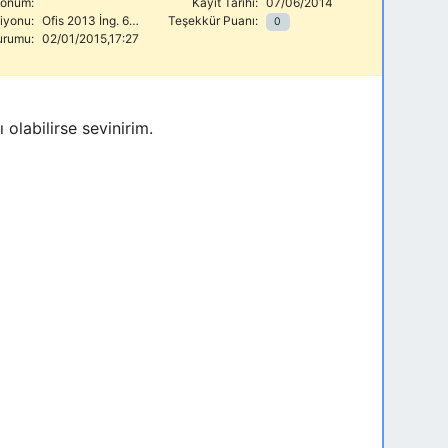
onum:
Kayıt Tarihi:
07/06/2014
siyonu:
Ofis 2013 İng. 64 Bit
Teşekkür Puanı:
0
urumu:
02/01/2015,17:27
olabilirse sevinirim.