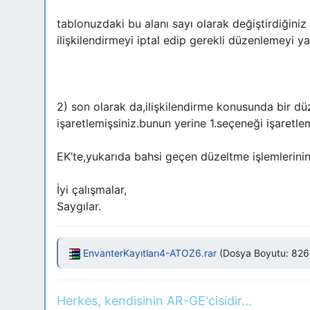
tablonuzdaki bu alanı sayı olarak değiştirdiğiniz 
ilişkilendirmeyi iptal edip gerekli düzenlemeyi ya
2) son olarak da,ilişkilendirme konusunda bir düz
işaretlemişsiniz.bunun yerine 1.seçeneği işaretlem
EK’te,yukarıda bahsi geçen düzeltme işlemlerinin 
İyi çalışmalar,
Saygılar.
EnvanterKayıtları4-ATOZ6.rar
(Dosya Boyutu: 826,3
Herkes, kendisinin AR-GE'cisidir...