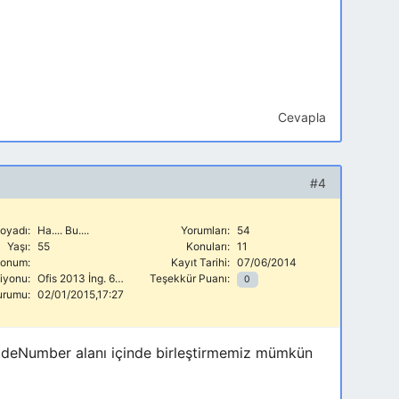
Cevapla
#4
oyadı:
Ha.... Bu....
Yorumları:
54
Yaşı:
55
Konuları:
11
onum:
Kayıt Tarihi:
07/06/2014
siyonu:
Ofis 2013 İng. 64 Bit
Teşekkür Puanı:
0
urumu:
02/01/2015,17:27
codeNumber alanı içinde birleştirmemiz mümkün