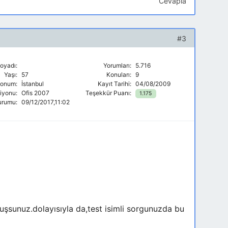
Cevapla
#3
oyadı:
Yorumları:
5.716
Yaşı:
57
Konuları:
9
onum:
İstanbul
Kayıt Tarihi:
04/08/2009
siyonu:
Ofis 2007
Teşekkür Puanı:
1.175
urumu:
09/12/2017,11:02
muşsunuz.dolayısıyla da,test isimli sorgunuzda bu