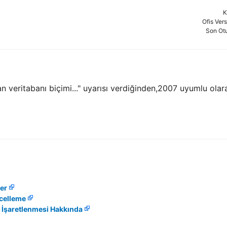
K
Ofis Ver
Son Ot
veritabanı biçimi..." uyarısı verdiğinden,2007 uyumlu olara
er
ncelleme
 İşaretlenmesi Hakkında