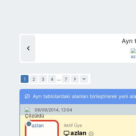
Ayrı 
...
1
2
3
4
7
Ayrı tablolardaki alanları birleştirerek yeni a
09/09/2014, 12:04
Aktif Üye
azlan