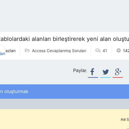
tablolardaki alanları birleştirerek yeni alan oluş
azlan
Access Cevaplanmış Soruları
41
14
Paylaş:
lan oluşturmak
Adı S