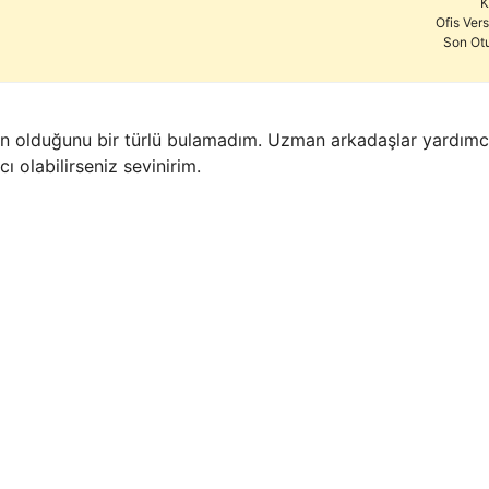
K
Ofis Ver
Son Ot
en olduğunu bir türlü bulamadım. Uzman arkadaşlar yardımcı 
ı olabilirseniz sevinirim.