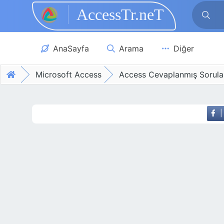
AccessTr.neT
Skip to main content
AnaSayfa
Arama
Diğer
Microsoft Access
Access Cevaplanmış Sorula
|