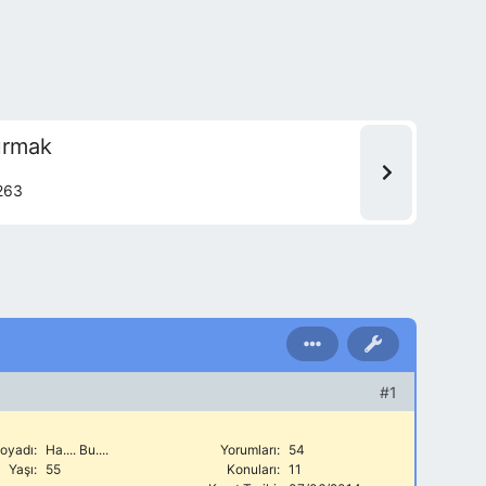
turmak
263
#1
oyadı:
Ha.... Bu....
Yorumları:
54
Yaşı:
55
Konuları:
11