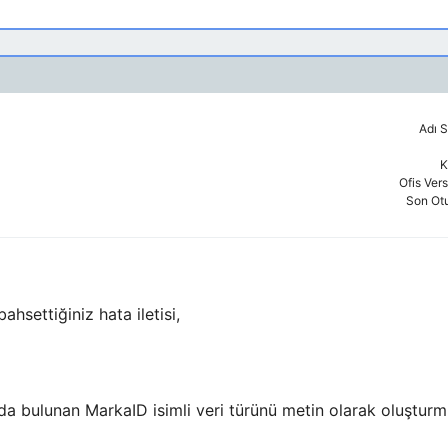
Adı S
K
Ofis Ver
Son Ot
hsettiğiniz hata iletisi,
zda bulunan MarkaID isimli veri türünü metin olarak oluştur