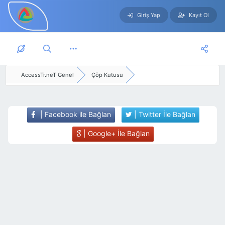
Giriş Yap
Kayıt Ol
Skip to main content
AccessTr.neT Genel
Çöp Kutusu
| Facebook ile Bağlan
| Twitter İle Bağlan
| Google+ İle Bağlan