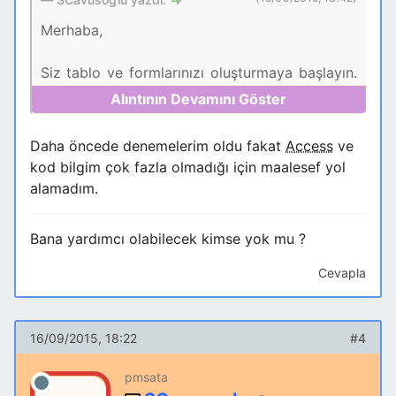
Merhaba,
Siz tablo ve formlarınızı oluşturmaya başlayın.
Forumda arama yaparak izleyeceğiniz yollarla
ilgili bilgi alabilirsiniz..
Daha öncede denemelerim oldu fakat
Access
ve
Takıldığınız yerlerde her bir sorunuz için yeni
kod bilgim çok fazla olmadığı için maalesef yol
bir konu açarak uygulamanızı geliştirmenizde
alamadım.
yardımcı oluruz.
Bana yardımcı olabilecek kimse yok mu ?
AccessTr.neT Forum Kuralları
Cevapla
Hızlı Cevap Almanın Püf Noktaları
Yapılmaması gereken ölümcül hatalar
16/09/2015, 18:22
#4
pmsata