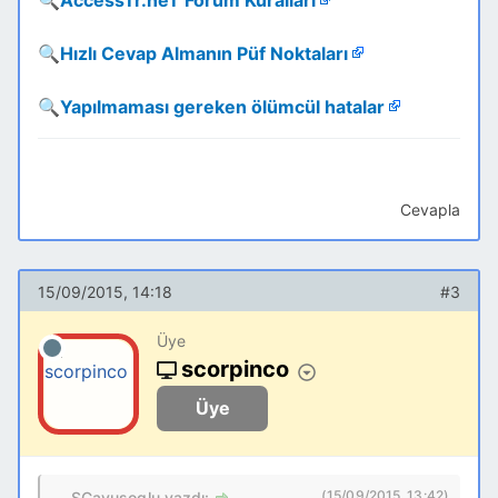
🔍
AccessTr.neT Forum Kuralları
🔍
Hızlı Cevap Almanın Püf Noktaları
🔍
Yapılmaması gereken ölümcül hatalar
Cevapla
15/09/2015, 14:18
#3
Üye
scorpinco
Üye
(15/09/2015, 13:42)
SCavusoglu yazdı: