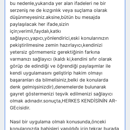
bu nedenle,yukarıda yer alan ifadeleri ne bir
serzeniş ne de kızgınlık veya suçlama olarak
düşünmeyesiniz.aksine,bütün bu mesajda
paylaşılacak her ifade,sizin
için;verimli,faydalı,katkı
sağlayıcı,yapıcı,yönlendirici,eski konularınızın
pekiştirilmesine zemin hazırlayıcı,kendinizi
yetersiz görmemeniz gerektiğinin farkına
varmanızı sağlayıcı (kaldı ki,kendini sıfır olarak
görüp de edindiği ve öğrendiği paylaşımlar ile
kendi uygulamasını geliştirip hakim olmayı
başaranları da bilmelisiniz,belki de konularda
denk gelmişsinizdir),denemelerde bulunarak
gayret göstermenizi teşvik edilmenizi sağlayıcı
olmak adınadır.sonuçta,HERKES KENDİSİNİN AR-
GEcisidir.
Nasıl bir uygulama olmalı konusunda,önceki
konularınızda bahisleri yapıldığı için,tekrar burada