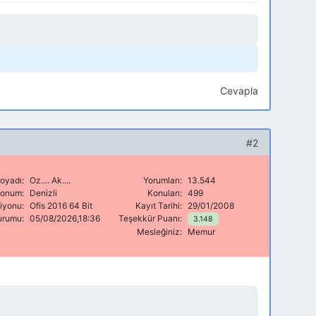
Cevapla
#2
oyadı:
Oz.... Ak....
Yorumları:
13.544
onum:
Denizli
Konuları:
499
siyonu:
Ofis 2016 64 Bit
Kayıt Tarihi:
29/01/2008
urumu:
05/08/2026,18:36
Teşekkür Puanı:
3.148
Mesleğiniz:
Memur