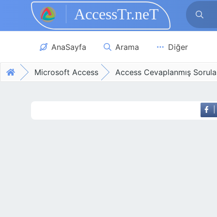
AccessTr.neT
Skip to main content
AnaSayfa
Arama
Diğer
Microsoft Access
Access Cevaplanmış Sorula
|