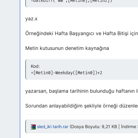
=DateDiff("ww";[Metin0];[Metin2])
yaz.x
Örneğindeki Hafta Başyangıcı ve Hafta Bitişi için 
Metin kutusunun denetim kaynağına
Kod:
=[Metin0]-Weekday([Metin0])+2
yazarsan, başlama tarihinin bulunduğu haftanın i
Sorundan anlayabildiğim şekliyle örneği düzenle
sled_iki tarih.rar
(Dosya Boyutu: 9,21 KB | İndirme S