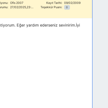
siyonu:
Ofis 2007
Kayıt Tarihi:
09/02/2009
urumu:
27/02/2025,23:48
Teşekkür Puanı:
0
istiyorum. Eğer yardım ederseniz sevinirim.İyi