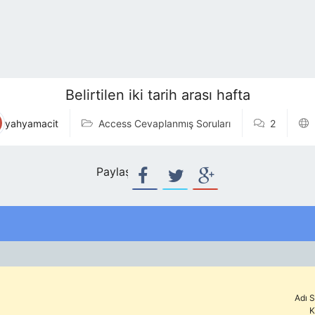
Belirtilen iki tarih arası hafta
yahyamacit
Access Cevaplanmış Soruları
2
Paylaş:
Adı S
K