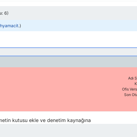
ı: 6)
hyamacit
.
Adı S
K
Ofis Ver
Son Ot
n metin kutusu ekle ve denetim kaynağına