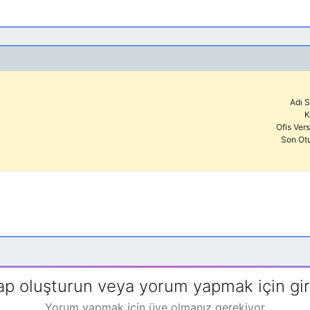
Adı S
K
Ofis Ver
Son Ot
ap oluşturun veya yorum yapmak için gir
Yorum yapmak için üye olmanız gerekiyor