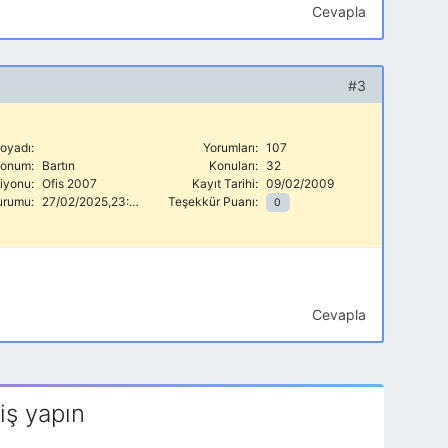
Cevapla
#3
oyadı:
Yorumları:
107
onum:
Bartın
Konuları:
32
siyonu:
Ofis 2007
Kayıt Tarihi:
09/02/2009
urumu:
27/02/2025,23:48
Teşekkür Puanı:
0
Cevapla
iş yapın