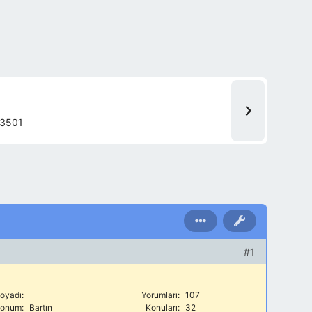
3501
#1
oyadı:
Yorumları:
107
onum:
Bartın
Konuları:
32