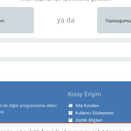
ya da
ın.
Topluluğumuzd
Kolay Erişim
ı ile diğer programlama dilleri
Site Kuralları
si.
Kullanıcı Sözleşmesi
Gizlilik Bilgileri
Forumları Okundu Kabul Et