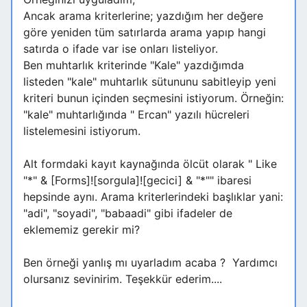
Ancak arama kriterlerine; yazdığım her değere
göre yeniden tüm satırlarda arama yapıp hangi
satırda o ifade var ise onları listeliyor.
Ben muhtarlık kriterinde "Kale" yazdığımda
listeden "kale" muhtarlık sütununu sabitleyip yeni
kriteri bunun içinden seçmesini istiyorum. Örneğin:
"kale" muhtarlığında " Ercan" yazılı hücreleri
listelemesini istiyorum.
Alt formdaki kayıt kaynağında ölcüt olarak " Like
"*" & [Forms]![sorgula]![gecici] & "*"" ibaresi
hepsinde aynı. Arama kriterlerindeki başlıklar yani:
"adi", "soyadi", "babaadi" gibi ifadeler de
eklememiz gerekir mi?
Ben örneği yanlış mı uyarladım acaba ? Yardımcı
olursanız sevinirim. Teşekkür ederim....