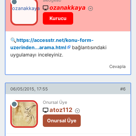
ozanakkaya
Kurucu
🔍
https://accesstr.net/konu-form-
uzerinden...arama.html
bağlantısındaki
uygulamayı inceleyiniz.
Cevapla
06/05/2015, 17:55
#6
Onursal Üye
atoz112
Onursal Üye