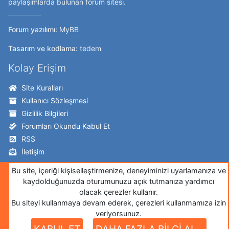
paylaşımlarda bulunan forum sitesi.
Forum yazılımı:
MyBB
Tasarım ve kodlama:
tedem
Kolay Erişim
Site Kuralları
Kullanıcı Sözleşmesi
Gizlilik Bilgileri
Forumları Okundu Kabul Et
RSS
İletişim
Takip Edin!
Bu site, içeriği kişiselleştirmenize, deneyiminizi uyarlamanıza ve
kaydolduğunuzda oturumunuzu açık tutmanıza yardımcı
Twitter
olacak çerezler kullanır.
Bu siteyi kullanmaya devam ederek, çerezleri kullanmamıza izin
Facebook
veriyorsunuz.
İnstagram