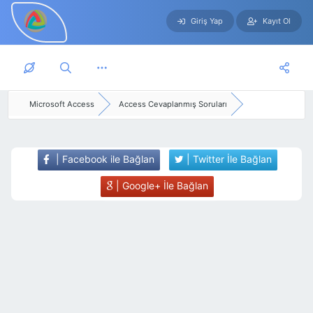
Giriş Yap
Kayıt Ol
Skip to main content
Microsoft Access
Access Cevaplanmış Soruları
| Facebook ile Bağlan
| Twitter İle Bağlan
| Google+ İle Bağlan