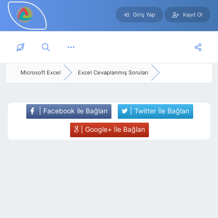
Giriş Yap
Kayıt Ol
Skip to main content
Microsoft Excel
Excel Cevaplanmış Soruları
| Facebook ile Bağlan
| Twitter İle Bağlan
| Google+ İle Bağlan