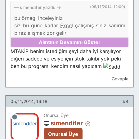
(05/11/2014, 12:00)
simendifer yazdı:
bu örnegi inceleyiniz
siz bu güne kadar
Excel
çalışmış sınız sanırım
biraz alışmak zor gelir
formda
Access
dersleri ve video larını
inceleyiniz
MTAKİP benim istediğim şeyi daha iyi karşılıyor
diğeri sadece veresiye için stok takibi yok peki
not:
ben bu programı kendim nasıl yapıcam
Aysel Arslan nickli Kullanıcının Özel mesaj
Cevapla
kotası dolduğundan, mesajınınız
gönderilemiyor.
05/11/2014, 16:18
#4
kutunuzu düzenleyiniz
Onursal Üye
simendifer
Onursal Üye