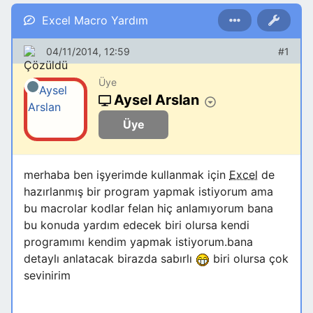
Excel Macro Yardım
04/11/2014, 12:59
#1
Üye
Aysel Arslan
Üye
merhaba ben işyerimde kullanmak için
Excel
de
hazırlanmış bir program yapmak istiyorum ama
bu macrolar kodlar felan hiç anlamıyorum bana
bu konuda yardım edecek biri olursa kendi
programımı kendim yapmak istiyorum.bana
detaylı anlatacak birazda sabırlı
biri olursa çok
sevinirim