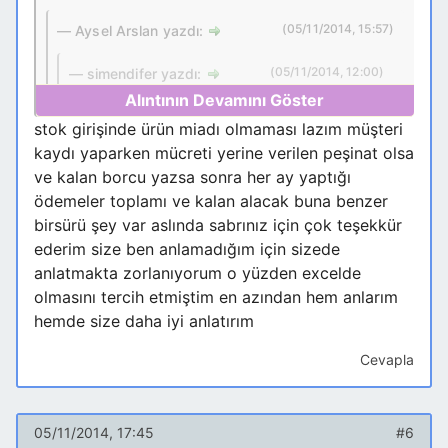
(05/11/2014, 15:57)
Aysel Arslan yazdı:
(05/11/2014, 12:00)
simendifer yazdı:
bu örnegi inceleyiniz
stok girişinde ürün miadı olmaması lazım müşteri
siz bu güne kadar
Excel
çalışmış sınız
kaydı yaparken mücreti yerine verilen peşinat olsa
sanırım biraz alışmak zor gelir
nerelerini kendi isteginize göre düzenlemek
ve kalan borcu yazsa sonra her ay yaptığı
formda
Access
dersleri ve video larını
istiyorsunuz program üzerinde açıklarsanız
ödemeler toplamı ve kalan alacak buna benzer
inceleyiniz
MTAKİP benim istediğim şeyi daha iyi
yardımcı oluruz
birsürü şey var aslında sabrınız için çok teşekkür
karşılıyor diğeri sadece veresiye için stok
ederim size ben anlamadığım için sizede
not:
takibi yok peki ben bu programı kendim
anlatmakta zorlanıyorum o yüzden excelde
nasıl yapıcam
olmasını tercih etmiştim en azından hem anlarım
hemde size daha iyi anlatırım
Aysel Arslan nickli Kullanıcının Özel
Cevapla
mesaj kotası dolduğundan,
mesajınınız gönderilemiyor.
05/11/2014, 17:45
#6
kutunuzu düzenleyiniz