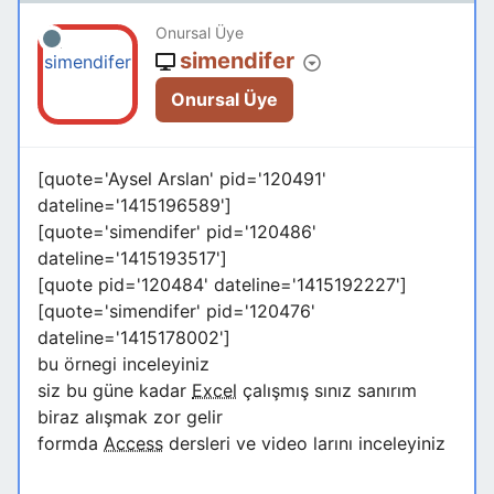
Onursal Üye
simendifer
Onursal Üye
[quote='Aysel Arslan' pid='120491'
dateline='1415196589']
[quote='simendifer' pid='120486'
dateline='1415193517']
[quote pid='120484' dateline='1415192227']
[quote='simendifer' pid='120476'
dateline='1415178002']
bu örnegi inceleyiniz
siz bu güne kadar
Excel
çalışmış sınız sanırım
biraz alışmak zor gelir
formda
Access
dersleri ve video larını inceleyiniz