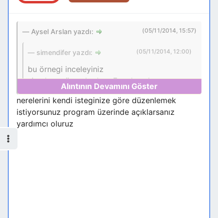
(05/11/2014, 15:57)
Aysel Arslan yazdı:
(05/11/2014, 12:00)
simendifer yazdı:
bu örnegi inceleyiniz
siz bu güne kadar
Excel
çalışmış sınız
sanırım biraz alışmak zor gelir
nerelerini kendi isteginize göre düzenlemek
formda
Access
dersleri ve video larını
istiyorsunuz program üzerinde açıklarsanız
inceleyiniz
MTAKİP benim istediğim şeyi daha iyi karşılıyor
yardımcı oluruz
diğeri sadece veresiye için stok takibi yok peki
not:
ben bu programı kendim nasıl yapıcam
Aysel Arslan nickli Kullanıcının Özel
mesaj kotası dolduğundan, mesajınınız
gönderilemiyor.