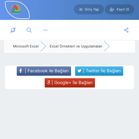
Giriş Yap
Kayıt Ol
Skip to main content
Microsoft Excel
Excel Örnekleri ve Uygulamaları
| Facebook ile Bağlan
| Twitter İle Bağlan
| Google+ İle Bağlan