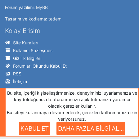
Forum yazılımı:
MyBB
Tasarım ve kodlama:
tedem
Kolay Erişim
Site Kuralları
Kullanıcı Sözleşmesi
Gizlilik Bilgileri
Forumları Okundu Kabul Et
RSS
İletişim
Takip Edin!
Bu site, içeriği kişiselleştirmenize, deneyiminizi uyarlamanıza ve
kaydolduğunuzda oturumunuzu açık tutmanıza yardımcı
Twitter
olacak çerezler kullanır.
Bu siteyi kullanmaya devam ederek, çerezleri kullanmamıza izin
Facebook
veriyorsunuz.
İnstagram
KABUL ET
DAHA FAZLA BİLGİ AL...
Google+
Github