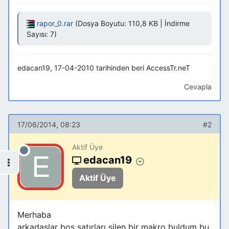
rapor_0.rar
(Dosya Boyutu: 110,8 KB | İndirme
Sayısı: 7)
edacan19, 17-04-2010 tarihinden beri AccessTr.neT
Cevapla
17/06/2014, 08:23
#2
Aktif Üye
edacan19
Aktif Üye
Merhaba
arkadaşlar boş satırları silen bir makro buldum bu