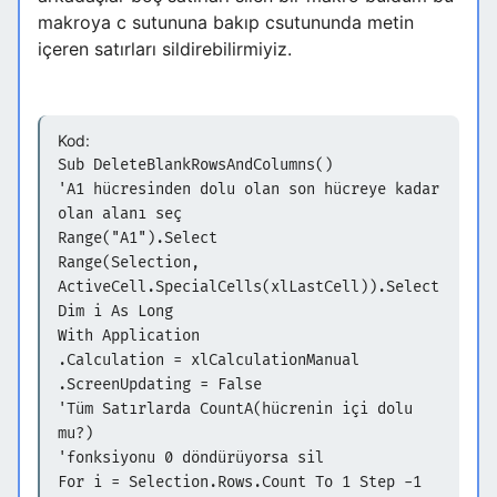
makroya c sutununa bakıp csutununda metin
içeren satırları sildirebilirmiyiz.
Kod:
Sub DeleteBlankRowsAndColumns()
'A1 hücresinden dolu olan son hücreye kadar
olan alanı seç
Range("A1").Select
Range(Selection,
ActiveCell.SpecialCells(xlLastCell)).Select
Dim i As Long
With Application
.Calculation = xlCalculationManual
.ScreenUpdating = False
'Tüm Satırlarda CountA(hücrenin içi dolu
mu?)
'fonksiyonu 0 döndürüyorsa sil
For i = Selection.Rows.Count To 1 Step -1