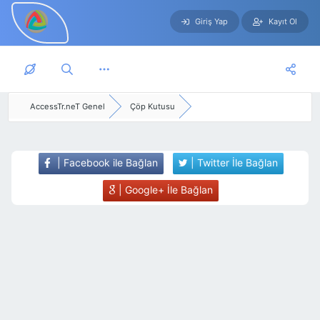
Giriş Yap
Kayıt Ol
Skip to main content
AccessTr.neT Genel
Çöp Kutusu
| Facebook ile Bağlan
| Twitter İle Bağlan
| Google+ İle Bağlan