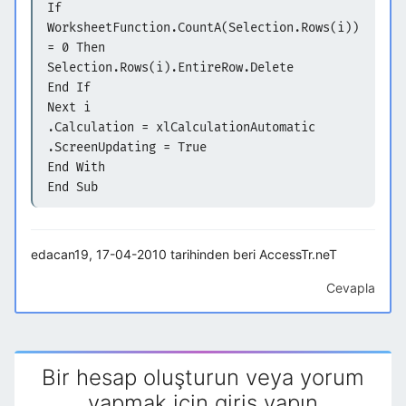
If
WorksheetFunction.CountA(Selection.Rows(i))
= 0 Then
Selection.Rows(i).EntireRow.Delete
End If
Next i
.Calculation = xlCalculationAutomatic
.ScreenUpdating = True
End With
End Sub
edacan19, 17-04-2010 tarihinden beri AccessTr.neT
Cevapla
Bir hesap oluşturun veya yorum
yapmak için giriş yapın