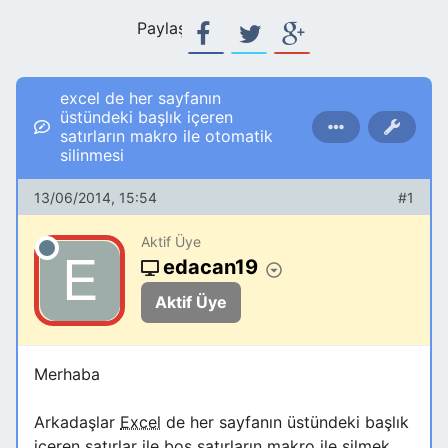
Paylaş:
excel de her sayfanın
üstündeki başlık içeren
satırların makro ile otomatik
silinmesi
13/06/2014, 15:54
#1
Aktif Üye
edacan19
Aktif Üye
Merhaba
Arkadaşlar
Excel
de her sayfanın üstündeki başlık
içeren satırlar ile boş satırların makro ile silmek