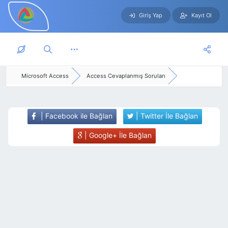
Giriş Yap
Kayıt Ol
Skip to main content
Microsoft Access
Access Cevaplanmış Soruları
| Facebook ile Bağlan
| Twitter İle Bağlan
| Google+ İle Bağlan