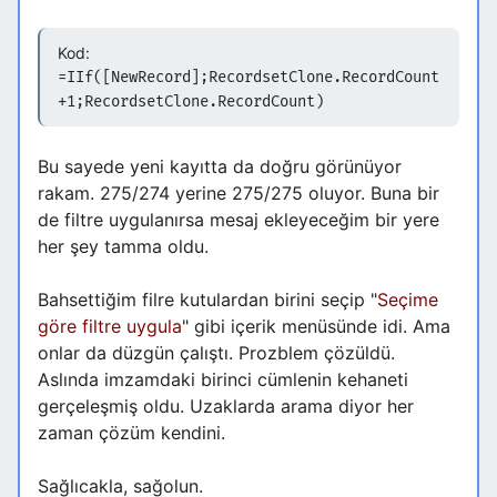
Kod:
=IIf([NewRecord];RecordsetClone.RecordCount
+1;RecordsetClone.RecordCount)
Bu sayede yeni kayıtta da doğru görünüyor
rakam. 275/274 yerine 275/275 oluyor. Buna bir
de filtre uygulanırsa mesaj ekleyeceğim bir yere
her şey tamma oldu.
Bahsettiğim filre kutulardan birini seçip "
Seçime
göre filtre uygula
" gibi içerik menüsünde idi. Ama
onlar da düzgün çalıştı. Prozblem çözüldü.
Aslında imzamdaki birinci cümlenin kehaneti
gerçeleşmiş oldu. Uzaklarda arama diyor her
zaman çözüm kendini.
Sağlıcakla, sağolun.