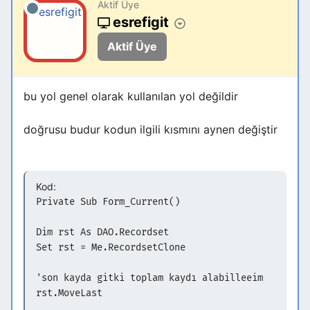
Aktif Üye
esrefigit
Aktif Üye
bu yol genel olarak kullanılan yol değildir
doğrusu budur kodun ilgili kısmını aynen değiştir
Kod:
Private Sub Form_Current()
Dim rst As DAO.Recordset
Set rst = Me.RecordsetClone
'son kayda gitki toplam kaydı alabilleeim
rst.MoveLast