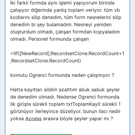
İki farklı formda aynı işlemi yapıyorum birinde
çalışıyor diğerinde yanlış toplam veriyor. tüm vb
kodlarını silip denedim, tüm form nesnelerini silip
denedim bi şey bulamadım. Nesneyi yeniden
oluşturdum olmadı, çalışan formdan kopyaladım
olmadı. Personel formunda çalışan
=IIf([NewRecord];RecordsetClone.RecordCount+1
;RecordsetClone.RecordCount)
komutu Ogrenci formunda neden çalışmıyor ?
Hatta kayıtları sildim azalttım abuk sabuk şeyler
de denedim olmadı. Nedense Ogrenci formunda
ilk girişte sürekli toplam txtToplamKayit sürekli 1
görünüyor ilerleyince düzeliyor. bunun ilacı nedir
yoksa
Access
arasıra böyle şeyler yapar mı ?