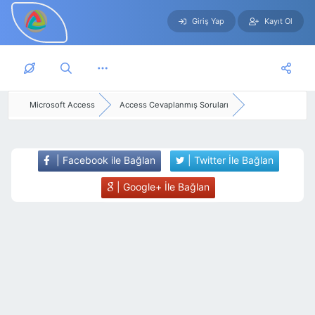
Giriş Yap
Kayıt Ol
Skip to main content
Microsoft Access
Access Cevaplanmış Soruları
| Facebook ile Bağlan
| Twitter İle Bağlan
| Google+ İle Bağlan