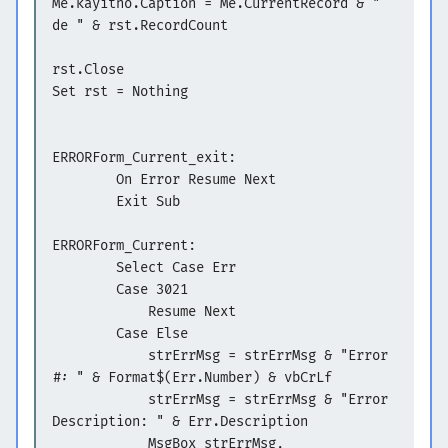
Me.kayitno.Caption = Me.CurrentRecord & "
de " & rst.RecordCount
rst.Close
Set rst = Nothing
ERRORForm_Current_exit:
On Error Resume Next
Exit Sub
ERRORForm_Current:
Select Case Err
Case 3021
Resume Next
Case Else
strErrMsg = strErrMsg & "Error
#: " & Format$(Err.Number) & vbCrLf
strErrMsg = strErrMsg & "Error
Description: " & Err.Description
MsgBox strErrMsg,