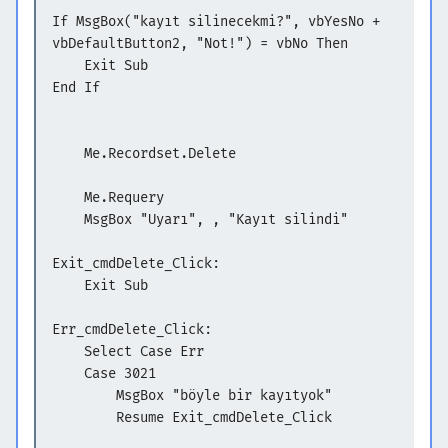
If MsgBox("kayıt silinecekmi?", vbYesNo +
vbDefaultButton2, "Not!") = vbNo Then
Exit Sub
End If
Me.Recordset.Delete
Me.Requery
MsgBox "Uyarı", , "Kayıt silindi"
Exit_cmdDelete_Click:
Exit Sub
Err_cmdDelete_Click:
Select Case Err
Case 3021
MsgBox "böyle bir kayıtyok"
Resume Exit_cmdDelete_Click