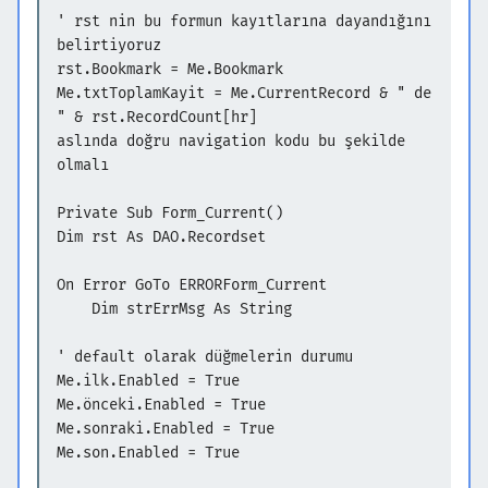
' rst nin bu formun kayıtlarına dayandığını
belirtiyoruz
rst.Bookmark = Me.Bookmark
Me.txtToplamKayit = Me.CurrentRecord & " de
" & rst.RecordCount[hr]
aslında doğru navigation kodu bu şekilde
olmalı
Private Sub Form_Current()
Dim rst As DAO.Recordset
On Error GoTo ERRORForm_Current
Dim strErrMsg As String
' default olarak düğmelerin durumu
Me.ilk.Enabled = True
Me.önceki.Enabled = True
Me.sonraki.Enabled = True
Me.son.Enabled = True