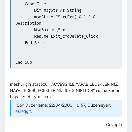
Case Else
Dim msgStr As String
msgStr = CStr(Err) & " " &
Description
MsgBox msgStr
Resume Exit_cmdDelete_Click
End Select
End Sub
meşhur çin atasözü "ACCESS İLE YAPABİLECEKLERİNİZ
HAYAL EDEBİLECEKLERİNİZ İLE SINIRLIDIR" siz ne kadar
hayal edebiliyorsunuz
Son Düzenleme: 22/04/2009, 18:57, Düzenleyen:
esrefigit
.
Cevapla