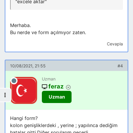
"excele aktar"
Merhaba.
Bu nerde ve form açılmıyor zaten.
Cevapla
10/08/2021, 21:55
#4
Uzman
feraz
Uzman
Hangi form?
kolon genişliklerdeki , yerine ; yapılınca dediğim
hatalar gitti.Diğer sorularım geçerli.