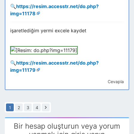
🔍
https://resim.accesstr.net/do.php?
img=11178
işaretlediğim yermi excele kaydet
🔍
https://resim.accesstr.net/do.php?
img=11179
Cevapla
1
2
3
4
Bir hesap oluşturun veya yorum