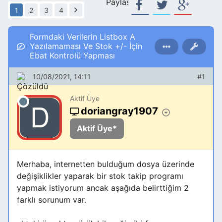
Paylaş:
1
2
3
4
Formdaki Verilerin Listbox A
Yazılamaması Ve Stok +/- İçin
Ebat Kontrolü Yapması
10/08/2021, 14:11
#1
Aktif Üye
doriangray1907
Aktif Üye*
Merhaba, internetten bulduğum dosya üzerinde
değişiklikler yaparak bir stok takip programı
yapmak istiyorum ancak aşağıda belirttiğim 2
farklı sorunum var.