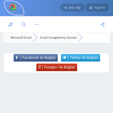
Giriş Yap
Kayıt Ol
Skip to main content
Microsoft Excel
Excel Cevaplanmış Soruları
| Facebook ile Bağlan
| Twitter İle Bağlan
| Google+ İle Bağlan