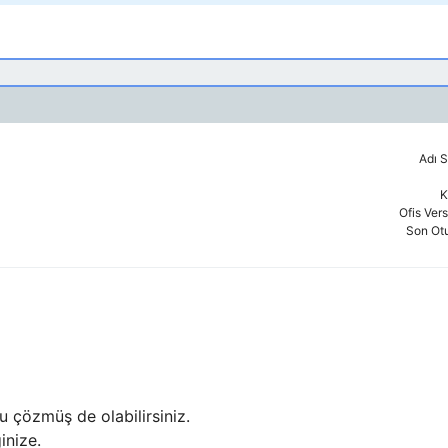
Adı S
K
Ofis Ver
Son Ot
 çözmüş de olabilirsiniz.
inize.