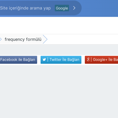
Google
frequency formülü
 Facebook ile Bağlan
| Twitter İle Bağlan
| Google+ İle B