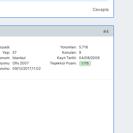
Cevapla
#4
oyadı:
Yorumları:
5.716
Yaşı:
57
Konuları:
9
onum:
İstanbul
Kayıt Tarihi:
04/08/2009
siyonu:
Ofis 2007
Teşekkür Puanı:
1.175
urumu:
09/12/2017,11:02