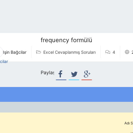
frequency formülü
Işin Bağcilar
Excel Cevaplanmış Soruları
4
Paylaş:
Adı S