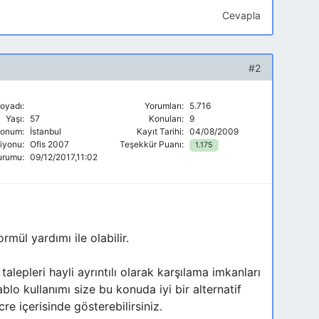
Cevapla
#2
oyadı:
Yorumları:
5.716
Yaşı:
57
Konuları:
9
onum:
İstanbul
Kayıt Tarihi:
04/08/2009
siyonu:
Ofis 2007
Teşekkür Puanı:
1.175
urumu:
09/12/2017,11:02
mül yardımı ile olabilir.
alepleri hayli ayrıntılı olarak karşılama imkanları
o kullanımı size bu konuda iyi bir alternatif
e içerisinde gösterebilirsiniz.