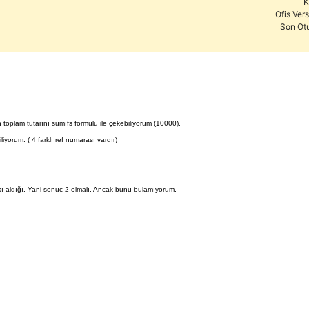
K
Ofis Ver
Son Ot
 toplam tutarını sumıfs formülü ile çekebiliyorum (10000).
yorum. ( 4 farklı ref numarası vardır)
sı aldığı. Yani sonuc 2 olmalı. Ancak bunu bulamıyorum.