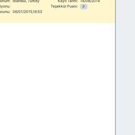
onum:
Istanbul, Turkey
Kayıt Tarihi:
14/08/2014
siyonu:
Teşekkür Puanı:
0
urumu:
06/01/2015,16:53