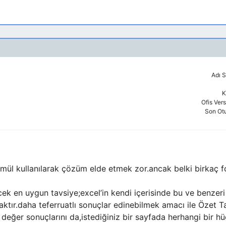
Adı S
K
Ofis Ver
Son Ot
rmül kullanılarak çözüm elde etmek zor.ancak belki birkaç for
cek en uygun tavsiye;excel’in kendi içerisinde bu ve benzeri t
r.daha teferruatlı sonuçlar edinebilmek amacı ile Özet Tabl
eğer sonuçlarını da,istediğiniz bir sayfada herhangi bir hücr