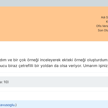
Adı S
K
Ofis Ver
Son Ot
rdım ve bir çok örneği inceleyerek ekteki örneği oluşturdu
cu biraz çetrefilli bir yoldan da olsa veriyor. Umarım işiniz
ı: 10)
avusoglu
.