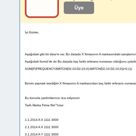
Üye
İyi Günler,
Aşağıdaki gibi bir data'm var. Bu datada X firmasının A markasındaki satışlarının
Aşağıdaki formül ile de Bu datada kaç farklı referans numarası olduğunu çekebili
SUM(IF(FREQUENCY(MATCH(D2;
10;D2;
10;0);MATCH(D2;
10;D2;
10;0))>0;1))
Benim yapmak istediğim X firmasının A markasından kaç farklı referans numara
Bu konuda yardımlarınızı rica ediyorum
Tarih Marka Firma Ref Tutar
1.1.2014 A X 1111 3000
2.1.2014 A X 1111 3000
3.1.2014 A Y 1111 3000