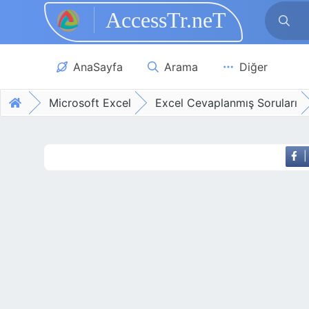
AccessTr.neT
Skip to main content
AnaSayfa
Arama
Diğer
Microsoft Excel
Excel Cevaplanmış Soruları
|