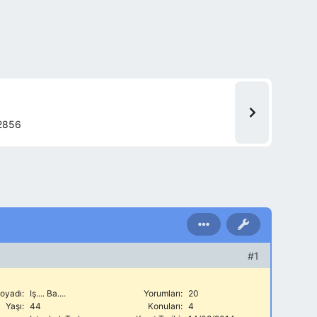
2856
#1
oyadı:
Iş.... Ba....
Yorumları:
20
Yaşı:
44
Konuları:
4