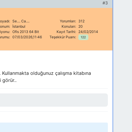
#3
oyadı:
Se.... Ca....
Yorumları:
312
onum:
İstanbul
Konuları:
20
siyonu:
Ofis 2013 64 Bit
Kayıt Tarihi:
24/02/2014
urumu:
07/03/2026,11:46
Teşekkür Puanı:
122
m. Kullanmakta olduğunuz çalışma kitabına
i görür..