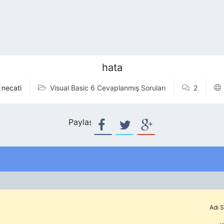
hata
necati
Visual Basic 6 Cevaplanmış Soruları
2
Paylaş:
Adı S