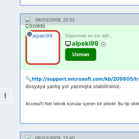
06/03/2009, 22:32
Düşünmek en zor iştir...
alpeki99
Uzman
🔍
http://support.microsoft.com/kb/209805/tr
dosyaya yanlış yol yazmışta olabilirsiniz.
AccessTr.Net teknik konular içeren bir sitedir. Bu tip sit
06/03/2009, 22:40