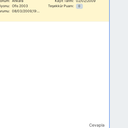
onum:
Ankara
Kayıt Tarihi:
02/02/2009
siyonu:
Ofis 2003
Teşekkür Puanı:
0
urumu:
08/03/2009,19:10
Cevapla