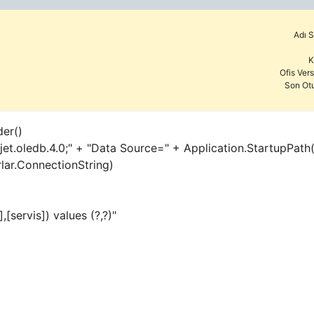
Adı S
K
Ofis Ver
Son Ot
er()
jet.oledb.4.0;" + "Data Source=" + Application.StartupPath(
ar.ConnectionString)
[servis]) values (?,?)"