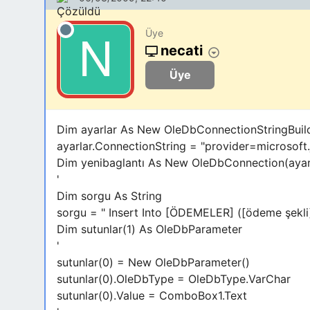
Üye
necati
Üye
Dim ayarlar As New OleDbConnectionStringBuild
ayarlar.ConnectionString = "provider=microsoft.
Dim yenibaglantı As New OleDbConnection(ayarl
'
Dim sorgu As String
sorgu = " Insert Into [ÖDEMELER] ([ödeme şekli],
Dim sutunlar(1) As OleDbParameter
'
sutunlar(0) = New OleDbParameter()
sutunlar(0).OleDbType = OleDbType.VarChar
sutunlar(0).Value = ComboBox1.Text