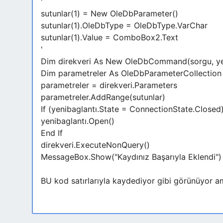
'
sutunlar(1) = New OleDbParameter()
sutunlar(1).OleDbType = OleDbType.VarChar
sutunlar(1).Value = ComboBox2.Text
'
Dim direkveri As New OleDbCommand(sorgu, ye
Dim parametreler As OleDbParameterCollection
parametreler = direkveri.Parameters
parametreler.AddRange(sutunlar)
If (yenibaglantı.State = ConnectionState.Closed
yenibaglantı.Open()
End If
direkveri.ExecuteNonQuery()
MessageBox.Show("Kaydınız Başarıyla Eklendi")
BU kod satırlarıyla kaydediyor gibi görünüyor a