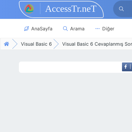
AccessTr.neT
Skip to main content
AnaSayfa
Arama
Diğer
Visual Basic 6
Visual Basic 6 Cevaplanmış Sor
|