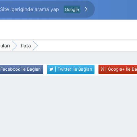
Google
uları
hata
 Facebook ile Bağlan
| Twitter İle Bağlan
| Google+ İle B