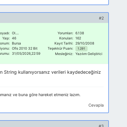
#2
oyadı:
Ol....
Yorumları:
6.138
Yaşı:
46
Konuları:
162
onum:
Bursa
Kayıt Tarihi:
29/10/2008
siyonu:
Ofis 2010 32 Bit
Teşekkür Puanı:
1.291
urumu:
31/05/2026,22:59
Mesleğiniz:
Yazılım Geliştirici
n String kullanıyorsanız verileri kaydedeceğiniz
umanız ve buna göre hareket etmeniz lazım.
Cevapla
#3