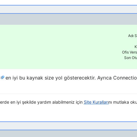
Adı S
K
Ofis Ver
Son Ot
en iyi bu kaynak size yol gösterecektir. Ayrıca Connectio
elerde en iyi şekilde yardım alabilmeniz için
Site Kuralları
nı mutlaka ok