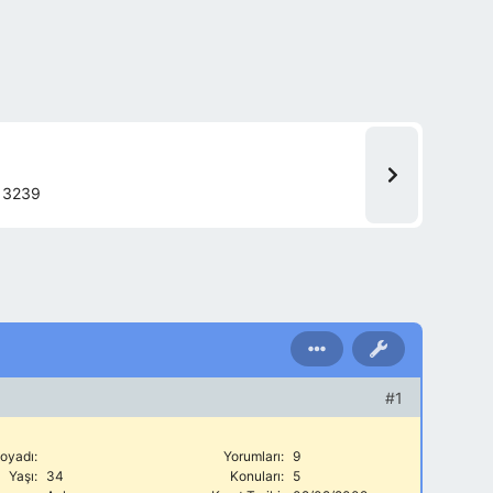
3239
#1
oyadı:
Yorumları:
9
Yaşı:
34
Konuları:
5