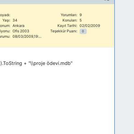
oyadı:
Yorumları:
9
Yaşı:
34
Konuları:
5
onum:
Ankara
Kayıt Tarihi:
02/02/2009
siyonu:
Ofis 2003
Teşekkür Puanı:
0
urumu:
08/03/2009,19:10
).ToString + "\\proje ödevi.mdb"