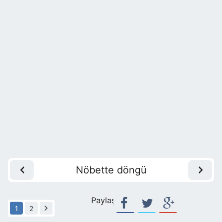
Nöbette döngü
Paylaş:
1
2