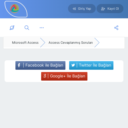
Giriş Yap
Kayıt Ol
Skip to main content
Microsoft Access
Access Cevaplanmış Soruları
| Facebook ile Bağlan
| Twitter İle Bağlan
| Google+ İle Bağlan