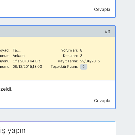
Cevapla
#3
oyadı:
Ta....
Yorumları:
8
onum:
Ankara
Konuları:
3
siyonu:
Ofis 2010 64 Bit
Kayıt Tarihi:
29/06/2015
urumu:
09/12/2015,18:00
Teşekkür Puanı:
0
zeldi.
Cevapla
iş yapın