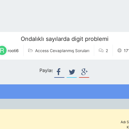
Ondalıklı sayılarda digit problemi
rooti6
Access Cevaplanmış Soruları
2
17
Paylaş:
Adı S
K