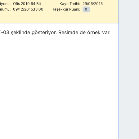
siyonu:
Ofis 2010 64 Bit
Kayıt Tarihi:
29/06/2015
urumu:
09/12/2015,18:00
Teşekkür Puanı:
0
4E-03 şeklinde gösteriyor. Resimde de örnek var.