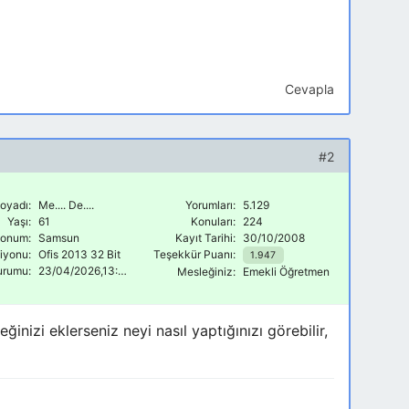
Cevapla
#2
oyadı:
Me.... De....
Yorumları:
5.129
Yaşı:
61
Konuları:
224
onum:
Samsun
Kayıt Tarihi:
30/10/2008
siyonu:
Ofis 2013 32 Bit
Teşekkür Puanı:
1.947
urumu:
23/04/2026,13:52
Mesleğiniz:
Emekli Öğretmen
inizi eklerseniz neyi nasıl yaptığınızı görebilir,