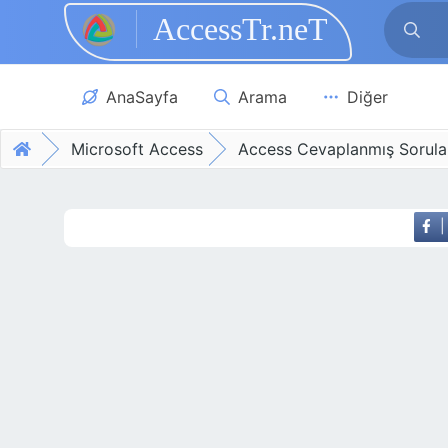
AccessTr.neT
Skip to main content
AnaSayfa
Arama
Diğer
Microsoft Access
Access Cevaplanmış Sorula
|