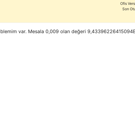
Ofis Ver
Son Ot
 bir problemim var. Mesala 0,009 olan değeri 9,4339622641509