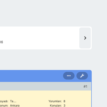
16
#1
oyadı:
Ta....
Yorumları:
8
onum:
Ankara
Konuları:
3