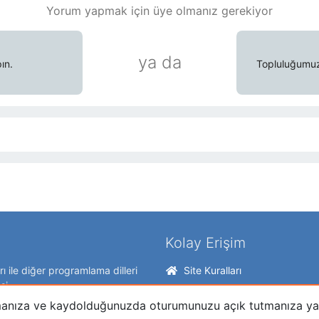
Yorum yapmak için üye olmanız gerekiyor
ya da
ın.
Topluluğumuzd
Kolay Erişim
ı ile diğer programlama dilleri
Site Kuralları
si.
Kullanıcı Sözleşmesi
arlamanıza ve kaydolduğunuzda oturumunuzu açık tutmanıza y
Gizlilik Bilgileri