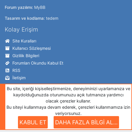
Forum yazılımı:
MyBB
Tasarım ve kodlama:
tedem
Kolay Erişim
Site Kuralları
Kullanıcı Sözleşmesi
Gizlilik Bilgileri
Forumları Okundu Kabul Et
RSS
İletişim
Takip Edin!
Bu site, içeriği kişiselleştirmenize, deneyiminizi uyarlamanıza ve
kaydolduğunuzda oturumunuzu açık tutmanıza yardımcı
Twitter
olacak çerezler kullanır.
Bu siteyi kullanmaya devam ederek, çerezleri kullanmamıza izin
Facebook
veriyorsunuz.
İnstagram
KABUL ET
DAHA FAZLA BİLGİ AL...
Google+
Github