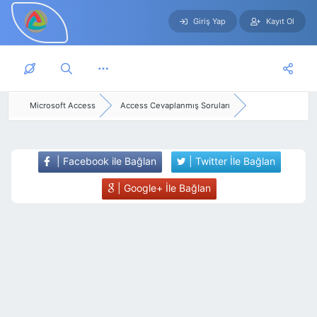
Giriş Yap
Kayıt Ol
Skip to main content
Microsoft Access
Access Cevaplanmış Soruları
| Facebook ile Bağlan
| Twitter İle Bağlan
| Google+ İle Bağlan