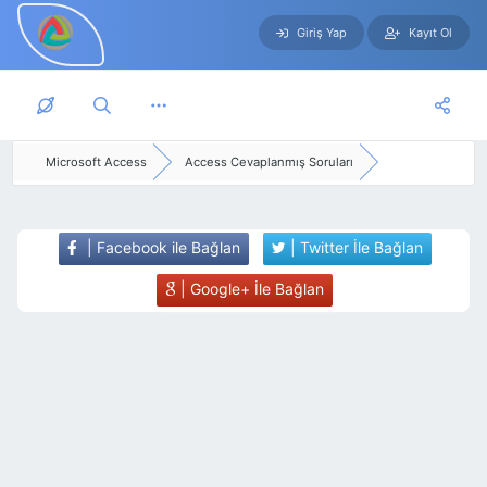
Giriş Yap
Kayıt Ol
Skip to main content
Microsoft Access
Access Cevaplanmış Soruları
| Facebook ile Bağlan
| Twitter İle Bağlan
| Google+ İle Bağlan