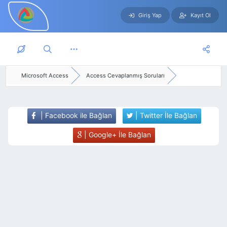
Giriş Yap
Kayıt Ol
Skip to main content
Microsoft Access
Access Cevaplanmış Soruları
| Facebook ile Bağlan
| Twitter İle Bağlan
| Google+ İle Bağlan