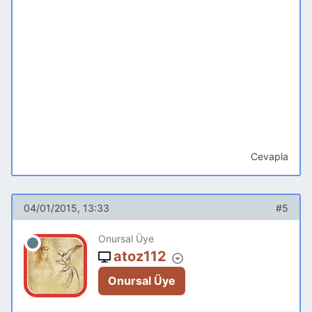
Cevapla
04/01/2015, 13:33
#5
Onursal Üye
atoz112
Onursal Üye