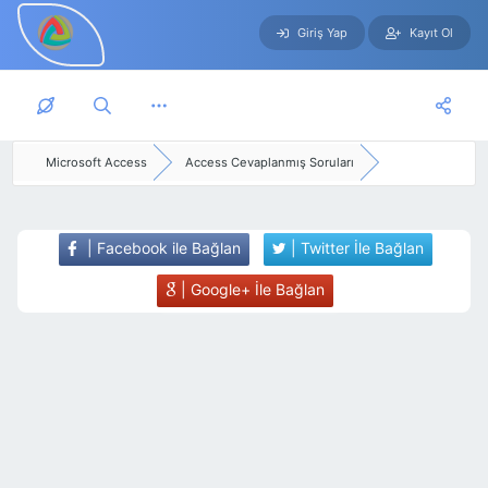
Giriş Yap
Kayıt Ol
Skip to main content
Microsoft Access
Access Cevaplanmış Soruları
| Facebook ile Bağlan
| Twitter İle Bağlan
| Google+ İle Bağlan