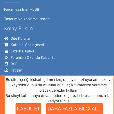
Forum yazılımı:
MyBB
Tasarım ve kodlama:
tedem
Kolay Erişim
Site Kuralları
Kullanıcı Sözleşmesi
Gizlilik Bilgileri
Forumları Okundu Kabul Et
RSS
İletişim
Takip Edin!
Bu site, içeriği kişiselleştirmenize, deneyiminizi uyarlamanıza ve
kaydolduğunuzda oturumunuzu açık tutmanıza yardımcı
Twitter
olacak çerezler kullanır.
Bu siteyi kullanmaya devam ederek, çerezleri kullanmamıza izin
Facebook
veriyorsunuz.
İnstagram
KABUL ET
DAHA FAZLA BİLGİ AL...
Google+