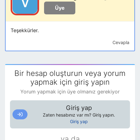
"FROM TSebil "
&
_
Üye
"WHERE
(((TSebil.StokYeri)='Müşteride')
AND ((TSebil.Musteri)='"
&
Teşekkürler.
Me
.
[MusteriAdı]
&
"'))"
&
Kriter
&
" ;"
Cevapla
CurrentDb
.
Execute Kmt
Bir hesap oluşturun veya yorum
yapmak için giriş yapın
Yorum yapmak için üye olmanız gerekiyor
Giriş yap
Zaten hesabınız var mı? Giriş yapın.
Giriş yap
ya da