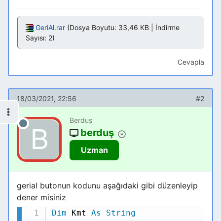
GeriAl.rar
(Dosya Boyutu: 33,46 KB | İndirme
Sayısı: 2)
Cevapla
18/03/2021, 22:56
#2
Berduş
berduş
Uzman
gerial butonun kodunu aşağıdaki gibi düzenleyip
dener misiniz
Dim
Kmt
As
String
Kodu Kopyala