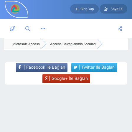
Giriş Yap
Kayıt Ol
Skip to main content
Microsoft Access
Access Cevaplanmış Soruları
| Facebook ile Bağlan
| Twitter İle Bağlan
| Google+ İle Bağlan