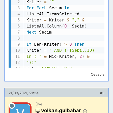
Kriter
=
""
For
Each
Secim
In
ListeAl
.
ItemsSelected
Kriter
=
Kriter
&
","
&
ListeAl
.
Column
(
0
,
Secim
)
Next
Secim
If
Len
(
Kriter
)
>
0
Then
Kriter
=
" AND ((TSebil.ID)
In ( "
&
Mid
(
Kriter
,
2
)
&
"))"
Kmt
=
"INSERT INTO
TSebilGeriAl ( SeriNo, Marka,
Cevapla
DIrsNo, DIrsTrh, StokYeri,
Musteri, TEvrak ) "
&
_
"SELECT TSebil.SeriNo,
21/03/2021, 21:34
#3
TSebil.Marka, TSebil.DIrsNo,
Üye
TSebil.DIrsTrh, 'Depoda' , ''
volkan.gulbahar
, '' "
&
_