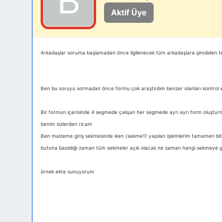
Aktif Üye
Arkadaşlar soruma başlamadan önce ilgilenecek tüm arkadaşlara şimdiden te
Ben bu soruyu sormadan önce formu çok araştırdım benzer olanları kontrol
Bir formun içerisinde 4 segmede çalışan her segmede ayrı ayrı form oluşturmuş
benim sizlerden ricam
Ben malzeme giriş sekmesinde iken (sekme1) yapılan işlemlerim tamamen bitm
butona basıldığı zaman tüm sekmeler açık olacak ne zaman hangi sekmeye gir
örnek ekte sunuyorum