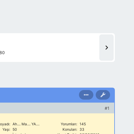
80
#1
oyadı:
Ah.... Ma.... YA....
Yorumları:
145
Yaşı:
50
Konuları:
33