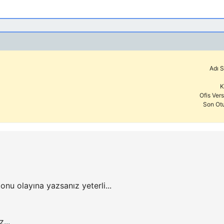
Adı S
K
Ofis Ver
Son Ot
nu olayına yazsanız yeterli...
...