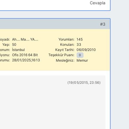
Cevapla
#3
oyadı:
Ah.... Ma.... YA....
Yorumları:
145
Yaşı:
50
Konuları:
33
onum:
İstanbul
Kayıt Tarihi:
06/09/2010
siyonu:
Ofis 2016 64 Bit
Teşekkür Puanı:
0
urumu:
28/01/2025,16:13
Mesleğiniz:
Memur
(19/05/2015, 23:56)