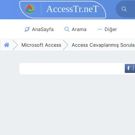
AccessTr.neT
Skip to main content
AnaSayfa
Arama
Diğer
Microsoft Access
Access Cevaplanmış Sorula
|