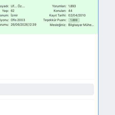
oyadı:
Uf.... Öz....
Yorumları:
1.893
Yaşı:
62
Konuları:
44
onum:
İzmir
Kayıt Tarihi:
02/04/2010
siyonu:
Ofis 2003
Teşekkür Puanı:
1.899
urumu:
26/06/2026,12:39
Mesleğiniz:
Bilgisayar Mühendisi