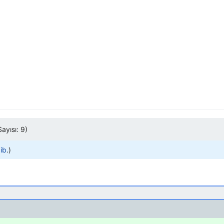
ayısı: 9)
ib
.