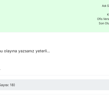
Adı S
K
Ofis Ver
Son Ot
olayına yazsanız yeterli...
.
ayısı: 18)