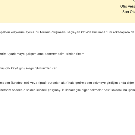
K
Ofis Ver
Son Ot
şekkür ediyorum ayrıca bu formun oluşmasını sağlayan katkıda bulunana tüm arkadaşlara da ay
 ettim uyarlamaya çalıştım ama beceremedim. sizden ricam
 gibi kayıt giriş sorgu gibi kısımlar var
eden (kaydet+çık) veya (iptal) butonları aktif hale getirmeden sekmeye girdiğim anda diğer s
ersem sadece o sekme içindeki çalışmayı kullanacağım diğer sekmeler pasif kalacak bu işlem