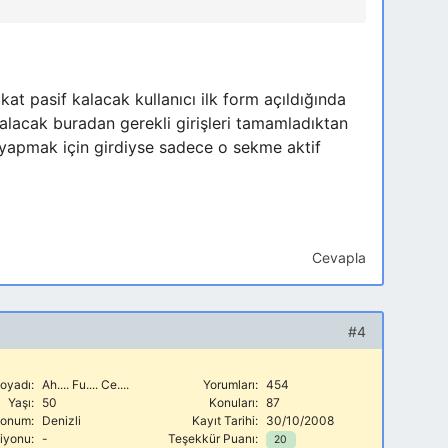
at pasif kalacak kullanıcı ilk form açıldığında
alacak buradan gerekli girişleri tamamladıktan
 yapmak için girdiyse sadece o sekme aktif
Cevapla
#4
oyadı:
Ah.... Fu.... Ce....
Yorumları:
454
Yaşı:
50
Konuları:
87
onum:
Denizli
Kayıt Tarihi:
30/10/2008
siyonu:
-
Teşekkür Puanı:
20