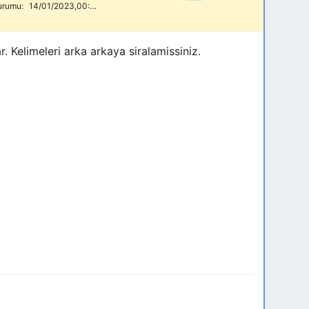
urumu:
14/01/2023,00:45
. Kelimeleri arka arkaya siralamissiniz.