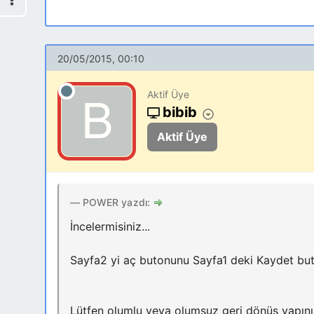
20/05/2015, 00:10
Aktif Üye
bibib
Aktif Üye
POWER yazdı:
İncelermisiniz...
Sayfa2 yi aç butonunu Sayfa1 deki Kaydet buto
Lütfen olumlu veya olumsuz geri dönüş yapınız