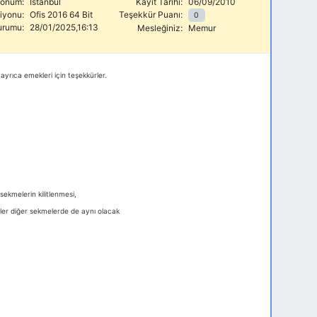
onum:
İstanbul
Kayıt Tarihi:
06/09/2010
siyonu:
Ofis 2016 64 Bit
Teşekkür Puanı:
0
urumu:
28/01/2025,16:13
Mesleğiniz:
Memur
rıca emekleri için teşekkürler.
ekmelerin kilitlenmesi,
ler diğer sekmelerde de aynı olacak