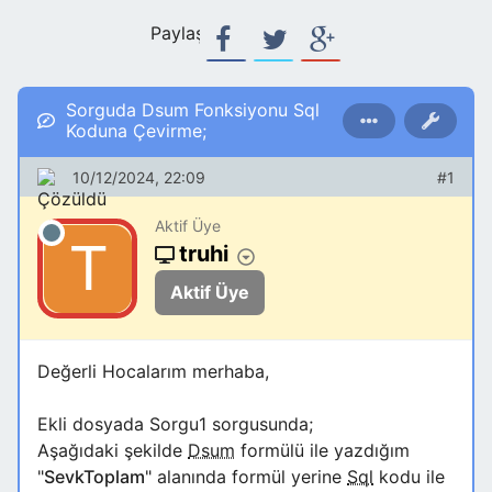
Paylaş:
Sorguda Dsum Fonksiyonu Sql
Koduna Çevirme;
10/12/2024, 22:09
#1
Aktif Üye
truhi
Aktif Üye
Değerli Hocalarım merhaba,
Ekli dosyada Sorgu1 sorgusunda;
Aşağıdaki şekilde
Dsum
formülü ile yazdığım
"
SevkToplam
" alanında formül yerine
Sql
kodu ile