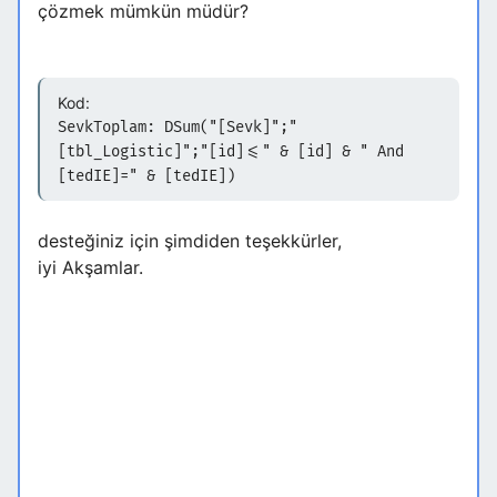
çözmek mümkün müdür?
Kod:
SevkToplam: DSum("[Sevk]";"
[tbl_Logistic]";"[id]<=" & [id] & " And
[tedIE]=" & [tedIE])
desteğiniz için şimdiden teşekkürler,
iyi Akşamlar.