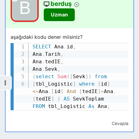
berduş
Uzman
aşağıdaki kodu dener miisiniz?
SELECT
Ana
.
id
,
Kodu Kopyala
Ana
.
Tarih
,
Ana
.
tedIE
,
Ana
.
Sevk
,
(
select
Sum
(
[
Sevk
]
)
from
[
tbl_Logistic
]
where
[
id
]
<=
Ana
.
[
id
]
And
[
tedIE
]
=
Ana
.
[
tedIE
]
)
AS
FROM
tbl_Logistic
As
Ana
;
Cevapla