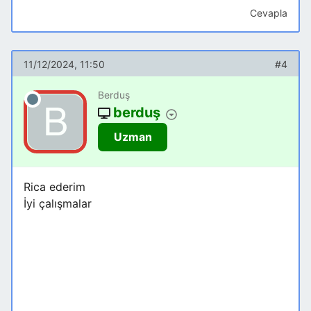
FROM
tbl_Logistic
As
Ana
;
Cevapla
11/12/2024, 11:50
#4
Berduş
berduş
Uzman
Rica ederim
İyi çalışmalar