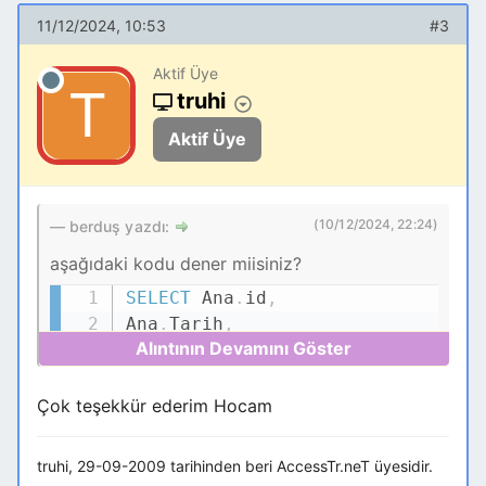
11/12/2024, 10:53
#3
Aktif Üye
truhi
Aktif Üye
(10/12/2024, 22:24)
berduş yazdı:
aşağıdaki kodu dener miisiniz?
SELECT
Ana
.
id
,
Kodu Kopyala
Ana
.
Tarih
,
Ana
.
tedIE
,
Ana
.
Sevk
,
(
select
Sum
(
[
Sevk
]
)
from
Çok teşekkür ederim Hocam
[
tbl_Logistic
]
where
[
id
]
<=
Ana
.
[
id
]
And
[
tedIE
]
=
Ana
.
truhi, 29-09-2009 tarihinden beri AccessTr.neT üyesidir.
[
tedIE
]
)
AS