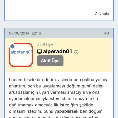
bitişi]
)
=
1
Or
(
Date
(
)
-
[sigorta bitişi]
)
=
0
)
)
;
Cevapla
07/08/2014, 22:16
#3
Aktif Üye
alperadn01
Aktif Üye
hocam teşekkür ederim. aslında ben galiba yalnış
anlattım. ben bu uygulamayı doğum günü gelen
arkadaşlar için uyarı vermesi amacıyla ve ona
uyarlamak amacıyla istemiştim. konuyu fazla
dağıtmamak amacıyla ilk istediğim şekilde
olmasını istedim. bunu yapabilirsek ben doğum
günleri için uyarlayabilirim diye düşünmüştüm.