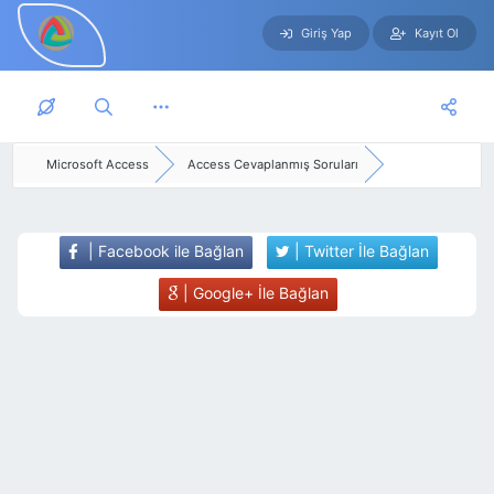
Giriş Yap
Kayıt Ol
Skip to main content
Microsoft Access
Access Cevaplanmış Soruları
| Facebook ile Bağlan
| Twitter İle Bağlan
| Google+ İle Bağlan