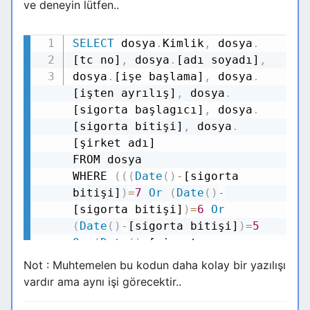
ve deneyin lütfen..
SELECT
dosya
.
Kimlik
,
dosya
.
Kodu Kopyala
[tc no]
,
dosya
.
[adı soyadı]
,
dosya
.
[işe başlama]
,
dosya
.
[işten ayrılış]
,
dosya
.
[sigorta başlagıcı]
,
dosya
.
[sigorta bitişi]
,
dosya
.
[şirket adı]
FROM dosya
WHERE
(
(
(
Date
(
)
-
[sigorta
bitişi]
)
=
7
Or
(
Date
(
)
-
[sigorta bitişi]
)
=
6
Or
(
Date
(
)
-
[sigorta bitişi]
)
=
5
Or
(
Date
(
)
-
[sigorta
bitişi]
)
=
4
Or
(
Date
(
)
-
Not : Muhtemelen bu kodun daha kolay bir yazılışı
[sigorta bitişi]
)
=
3
Or
vardır ama aynı işi görecektir..
(
Date
(
)
-
[sigorta bitişi]
)
=
2
Or
(
Date
(
)
-
[sigorta