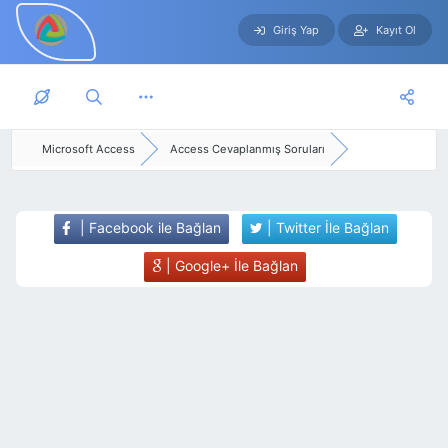
Giriş Yap
Kayıt Ol
Skip to main content
Microsoft Access
Access Cevaplanmış Soruları
| Facebook ile Bağlan
| Twitter İle Bağlan
| Google+ İle Bağlan