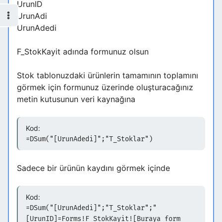
UrunID
UrunAdi
UrunAdedi
F_StokKayit adında formunuz olsun
Stok tablonuzdaki ürünlerin tamamının toplamını
görmek için formunuz üzerinde oluşturacağınız
metin kutusunun veri kaynağına
Kod:
=DSum("[UrunAdedi]";"T_Stoklar")
Sadece bir ürünün kaydını görmek içinde
Kod:
=DSum("[UrunAdedi]";"T_Stoklar";"
[UrunID]=Forms!F_StokKayit![Buraya form