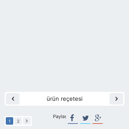
ürün reçetesi
Paylaş:
1
2