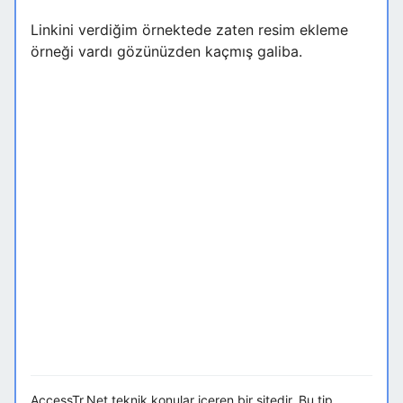
Linkini verdiğim örnektede zaten resim ekleme
örneği vardı gözünüzden kaçmış galiba.
AccessTr.Net teknik konular içeren bir sitedir. Bu tip