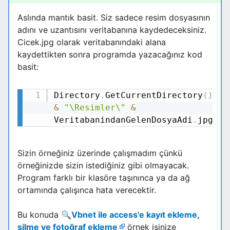
Aslında mantık basit. Siz sadece resim dosyasının
adını ve uzantısını veritabanına kaydedeceksiniz.
Cicek.jpg olarak veritabanındaki alana
kaydettikten sonra programda yazacağınız kod
basit:
Directory
.
GetCurrentDirectory
(
)
Kodu Kopyala
&
"\Resimler\"
&
VeritabanindanGelenDosyaAdi
.
jpg
Sizin örneğiniz üzerinde çalışmadım çünkü
örneğinizde sizin istediğiniz gibi olmayacak.
Program farklı bir klasöre taşınınca ya da ağ
ortamında çalışınca hata verecektir.
Bu konuda
🔍
Vbnet ile access'e kayıt ekleme,
silme ve fotoğraf ekleme
örnek işinize