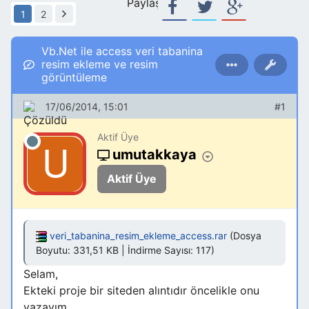
Paylaş:
1
2
Vb.Net ile access veri tabanina
resim ekleme ve resim
görüntüleme
17/06/2014, 15:01
#1
Aktif Üye
umutakkaya
Aktif Üye
veri_tabanina_resim_ekleme_access.rar
(Dosya
Boyutu: 331,51 KB | İndirme Sayısı: 117)
Selam,
Ekteki proje bir siteden alıntıdır öncelikle onu
yazayım.