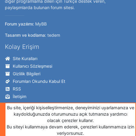
diğer programlama dilleri için Türkçe destek veren,
paylaşımlarda bulunan forum sitesi.
Forum yazılımı:
MyBB
Tasarım ve kodlama:
tedem
Kolay Erişim
Site Kuralları
Kullanıcı Sözleşmesi
Gizlilik Bilgileri
Forumları Okundu Kabul Et
RSS
İletişim
Takip Edin!
Bu site, içeriği kişiselleştirmenize, deneyiminizi uyarlamanıza ve
kaydolduğunuzda oturumunuzu açık tutmanıza yardımcı
Twitter
olacak çerezler kullanır.
Bu siteyi kullanmaya devam ederek, çerezleri kullanmamıza izin
Facebook
veriyorsunuz.
İnstagram