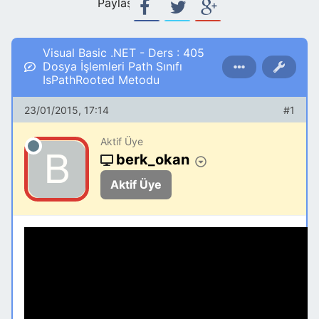
Paylaş:
Visual Basic .NET - Ders : 405
Dosya İşlemleri Path Sınıfı
IsPathRooted Metodu
23/01/2015, 17:14
#1
Aktif Üye
berk_okan
Aktif Üye