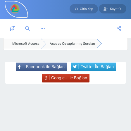
Giriş Yap
Kayıt Ol
Skip to main content
Microsoft Access
Access Cevaplanmış Soruları
| Facebook ile Bağlan
| Twitter İle Bağlan
| Google+ İle Bağlan