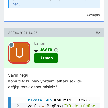
hegu
.
Cevapla
30/06/2021, 14:25
#2
Uzman
userx
Uzman
Sayın hegu
Komut14' ki olay yordamı alttaki şekilde
değiştirerek dener misiniz?
Private
Sub
Komut14_Click
(
)
Kodu Kopyala
Uygula
=
MsgBox
(
"Yüzde tümüne