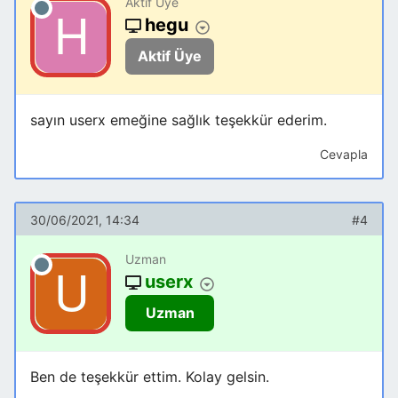
Aktif Üye
hegu
Aktif Üye
sayın userx emeğine sağlık teşekkür ederim.
Cevapla
30/06/2021, 14:34
#4
Uzman
userx
Uzman
Ben de teşekkür ettim. Kolay gelsin.