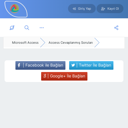
Giriş Yap
Kayıt Ol
Skip to main content
Microsoft Access
Access Cevaplanmış Soruları
| Facebook ile Bağlan
| Twitter İle Bağlan
| Google+ İle Bağlan