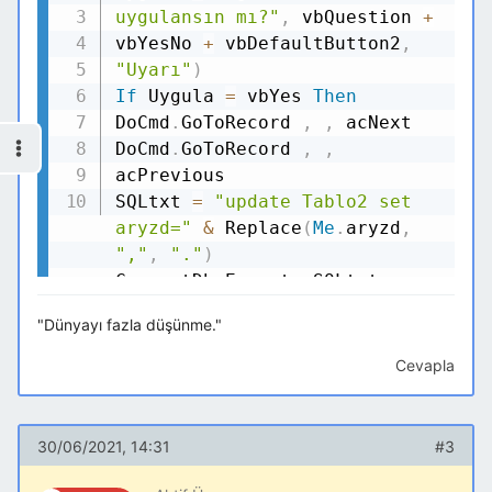
uygulansın mı?"
,
vbQuestion
+
vbYesNo
+
vbDefaultButton2
,
"Uyarı"
)
If
Uygula
=
vbYes
Then
DoCmd
.
GoToRecord
,
,
acNext
DoCmd
.
GoToRecord
,
,
acPrevious
SQLtxt
=
"update Tablo2 set
aryzd="
&
Replace
(
Me
.
aryzd
,
","
,
"."
)
CurrentDb
.
End
If
"Dünyayı fazla düşünme."
Me
.
aryzd
.
End
Sub
Cevapla
30/06/2021, 14:31
#3