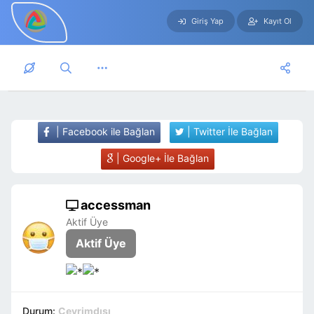
Giriş Yap
Kayıt Ol
Skip to main content
| Facebook ile Bağlan
| Twitter İle Bağlan
| Google+ İle Bağlan
accessman
Aktif Üye
Aktif Üye
Durum:
Çevrimdışı