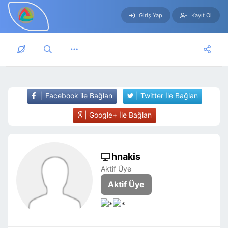
Giriş Yap
Kayıt Ol
Skip to main content
| Facebook ile Bağlan
| Twitter İle Bağlan
| Google+ İle Bağlan
hnakis
Aktif Üye
Aktif Üye