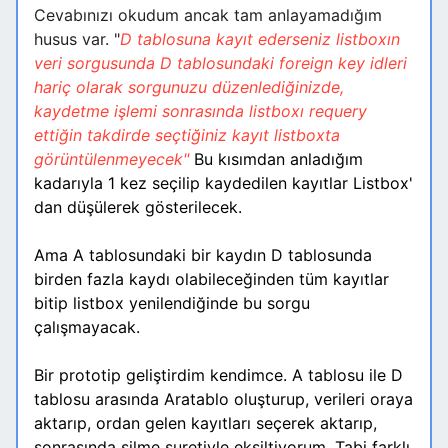
Cevabınızı okudum ancak tam anlayamadığım
husus var. "
D tablosuna kayıt ederseniz listboxın
veri sorgusunda D tablosundaki foreign key idleri
hariç olarak sorgunuzu düzenlediğinizde,
kaydetme işlemi sonrasında listboxı requery
ettiğin takdirde seçtiğiniz kayıt listboxta
görüntülenmeyecek"
Bu kısımdan anladığım
kadarıyla 1 kez seçilip kaydedilen kayıtlar Listbox'
dan düşülerek gösterilecek.
Ama A tablosundaki bir kaydın D tablosunda
birden fazla kaydı olabileceğinden tüm kayıtlar
bitip listbox yenilendiğinde bu sorgu
çalışmayacak.
Bir prototip geliştirdim kendimce. A tablosu ile D
tablosu arasında Aratablo oluşturup, verileri oraya
aktarıp, ordan gelen kayıtları seçerek aktarıp,
sonrasında silme suretiyle eksiltiyorum. Tabi farklı