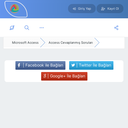
Giriş Yap
Kayıt Ol
Skip to main content
Microsoft Access
Access Cevaplanmış Soruları
| Facebook ile Bağlan
| Twitter İle Bağlan
| Google+ İle Bağlan