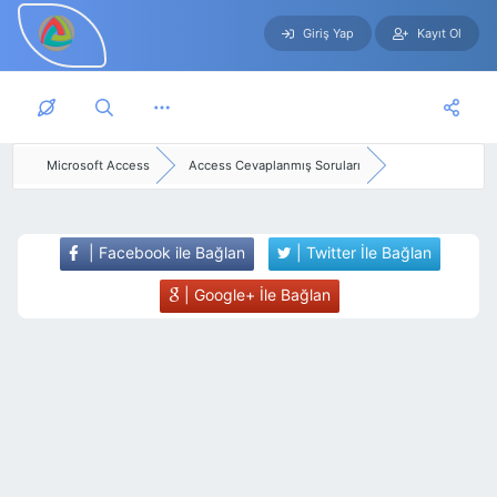
Giriş Yap
Kayıt Ol
Skip to main content
Microsoft Access
Access Cevaplanmış Soruları
| Facebook ile Bağlan
| Twitter İle Bağlan
| Google+ İle Bağlan