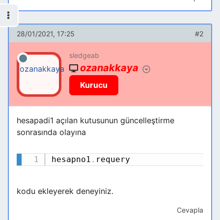
28/01/2021, 17:25
#2
sledgeab
ozanakkaya
Kurucu
hesapadi1 açılan kutusunun güncelleştirme
sonrasında olayına
hesapno1
.
requery
Kodu Kopyala
kodu ekleyerek deneyiniz.
Cevapla