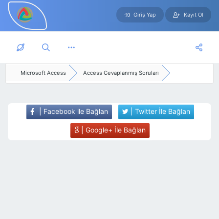
Giriş Yap
Kayıt Ol
Skip to main content
Microsoft Access
Access Cevaplanmış Soruları
| Facebook ile Bağlan
| Twitter İle Bağlan
| Google+ İle Bağlan