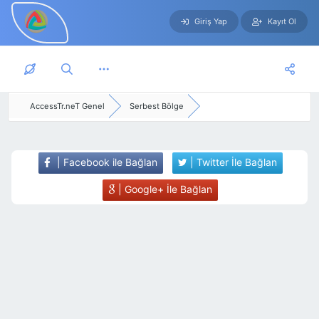
Giriş Yap
Kayıt Ol
Skip to main content
AccessTr.neT Genel
Serbest Bölge
| Facebook ile Bağlan
| Twitter İle Bağlan
| Google+ İle Bağlan