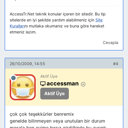
AccessTr.Net teknik konular içeren bir sitedir. Bu tip
sitelerde en iyi şekilde yardım alabilmeniz için
Site
Kuralları
nı mutlaka okumanız ve buna göre hareket
etmeniz lazım.
Cevapla
26/10/2009, 14:55
#4
Aktif Üye
accessman
Aktif Üye
çok çok teşekkürler benremix
genelde bilinmeyen veya unutulan bir durum
mesala ben evime hırsız girdiğinde bu ayrıntı