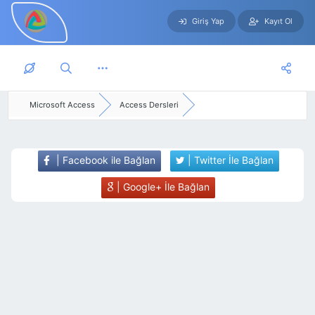
Giriş Yap
Kayıt Ol
Skip to main content
Microsoft Access
Access Dersleri
| Facebook ile Bağlan
| Twitter İle Bağlan
| Google+ İle Bağlan